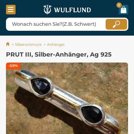
0
Silberschmuck
Anhänger
PRUT III, Silber-Anhänger, Ag 925
-59%