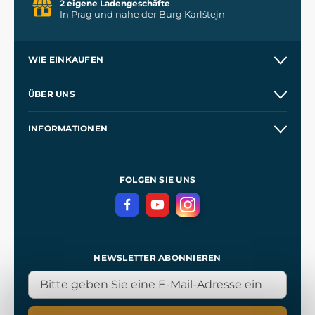
2 eigene Ladengeschäfte
In Prag und nahe der Burg Karlštejn
WIE EINKAUFEN
Versand und Zahlung
ÜBER UNS
Großhandel
Unsere Geschichte
INFORMATIONEN
Kontakt
Unsere Werkstätten
Allgemeine Geschäftsbedingungen
Referenzen
und
Kingdom Come: Deliverance
Datenschutzerklärung
FOLGEN SIE UNS
NEWSLETTER ABONNIEREN