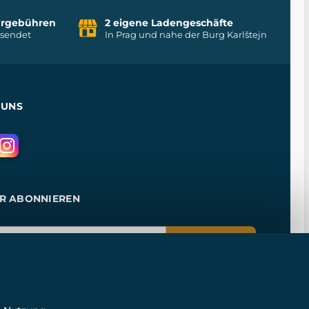
uhrgebühren
2 eigene Ladengeschäfte
rsendet
In Prag und nahe der Burg Karlštejn
 UNS
R ABONNIEREN
ANMELDEN