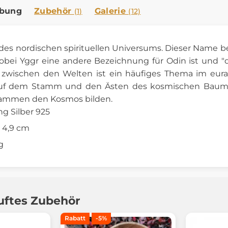
ibung
Zubehör
Galerie
(1)
(12)
des nordischen spirituellen Universums. Dieser Name be
obei Yggr eine andere Bezeichnung für Odin ist und "
wischen den Welten ist ein häufiges Thema im eura
uf dem Stamm und den Ästen des kosmischen Baumes
sammen den Kosmos bilden.
ng Silber 925
x 4,9 cm
g
uftes Zubehör
Rabatt
-5%