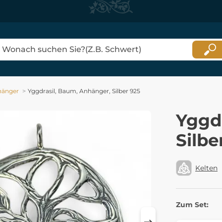
hänger
Yggdrasil, Baum, Anhänger, Silber 925
Yggd
Silbe
Kelten
Zum Set: