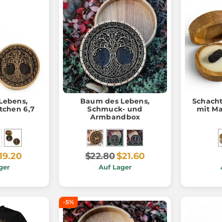
Lebens,
Baum des Lebens,
Schacht
chen 6,7
Schmuck- und
mit Ma
Armbandbox
19.20
$22.80
$21.60
ger
Auf Lager
-5%