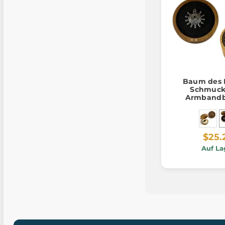
Baum des 
Schmuck
Armbandb
Magnet 
$25.
Auf La