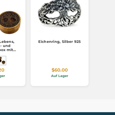
Lebens,
Eichenring, Silber 925
- und
ox mit
10 cm
20
$60.00
ger
Auf Lager