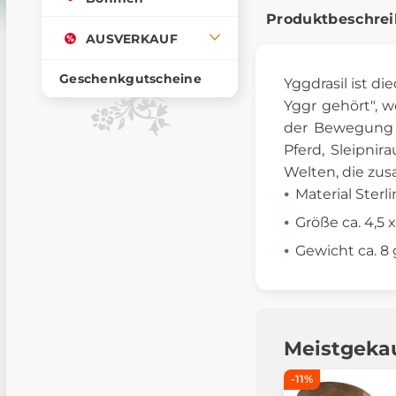
Produktbeschre
AUSVERKAUF
Geschenkgutscheine
Yggdrasil
ist die
Yggr gehört", w
der Bewegung z
Pferd,
Sleipnir
a
Welten, die zu
Material Sterli
Größe ca. 4,5 
Gewicht ca. 8 
Meistgeka
-11%