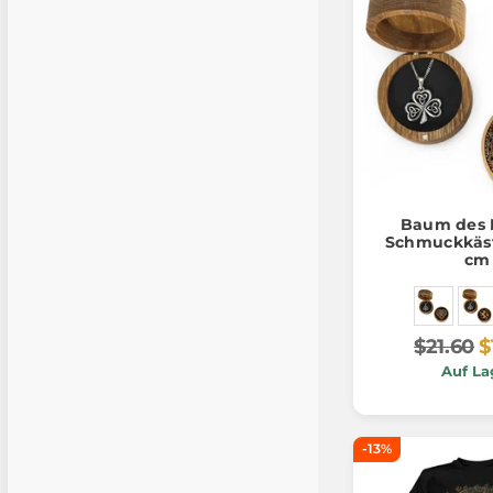
Baum des 
Schmuckkäst
cm
$21.60
$
Auf La
-13%