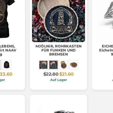
LEBENS,
MJÖLNIR, ROHRKASTEN
EICHE
irt NAAV
FÜR FUNKEN UND
Eicheln
ig
BREMSEN
9
33.60
$22.80
$21.60
ger
Auf Lager