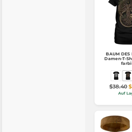
BAUM DES 
Damen-T-Sh
farb
$38.40
$
Auf La