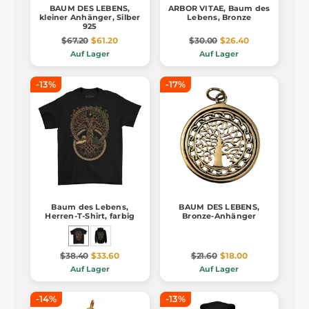
BAUM DES LEBENS,
ARBOR VITAE, Baum des
kleiner Anhänger, Silber
Lebens, Bronze
925
$67.20
$61.20
$30.00
$26.40
Auf Lager
Auf Lager
-13%
-17%
Baum des Lebens,
BAUM DES LEBENS,
Herren-T-Shirt, farbig
Bronze-Anhänger
$38.40
$33.60
$21.60
$18.00
Auf Lager
Auf Lager
-14%
-13%