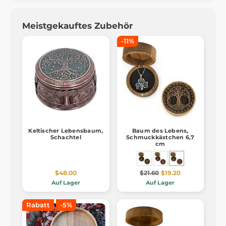
Meistgekauftes Zubehör
-11%
Keltischer Lebensbaum,
Baum des Lebens,
Schachtel
Schmuckkästchen 6,7
cm
$48.00
$21.60
$19.20
Auf Lager
Auf Lager
Rabatt
-5%