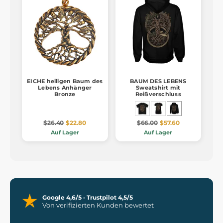
EICHE heiligen Baum des
BAUM DES LEBENS
Lebens Anhänger
Sweatshirt mit
Bronze
Reißverschluss
$26.40
$22.80
$66.00
$57.60
Auf Lager
Auf Lager
Google 4,6/5 · Trustpilot 4,5/5
Von verifizierten Kunden bewertet