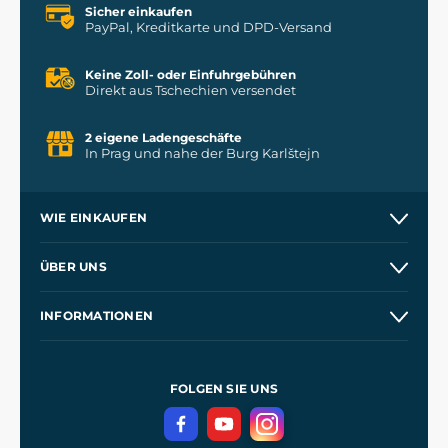
Sicher einkaufen
PayPal, Kreditkarte und DPD-Versand
Keine Zoll- oder Einfuhrgebühren
Direkt aus Tschechien versendet
2 eigene Ladengeschäfte
In Prag und nahe der Burg Karlštejn
WIE EINKAUFEN
Versand und Zahlung
ÜBER UNS
Großhandel
Unsere Geschichte
INFORMATIONEN
Kontakt
Unsere Werkstätten
Allgemeine Geschäftsbedingungen
Referenzen
und
Kingdom Come: Deliverance
Datenschutzerklärung
FOLGEN SIE UNS