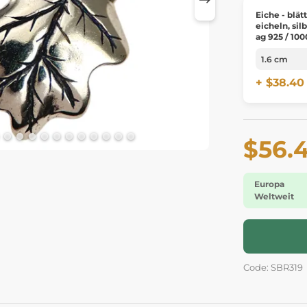
Eiche - blät
eicheln, sil
ag 925 / 100
+ $38.40
$56.
Europa
Weltweit
Code: SBR319