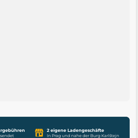
uhrgebühren
2 eigene Ladengeschäfte
rsendet
In Prag und nahe der Burg Karlštejn