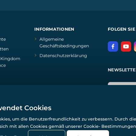
INFORMATIONEN
FOLGEN SIE
hte
Allgemeine
Geschäftsbedingungen
tten
Datenschutzerklärung
d
Kingdom
nce
NEWSLETTE
wendet Cookies
ies, um die Benutzerfreundlichkeit zu verbessern. Durch di
 sich mit allen Cookies gemäß unserer Cookie- Bestimmunge
© Alle Rechte vorbehalten. www.wulflund.de 2007-2026.
Powered by
Simplia.cz
, protected by reCAPTCHA.