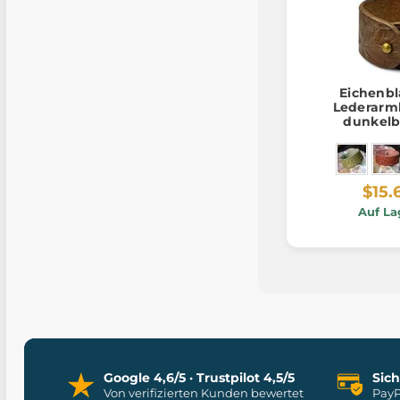
Eichenbl
Lederarm
dunkelb
$15.
Auf La
Google 4,6/5 · Trustpilot 4,5/5
Sic
Von verifizierten Kunden bewertet
PayP