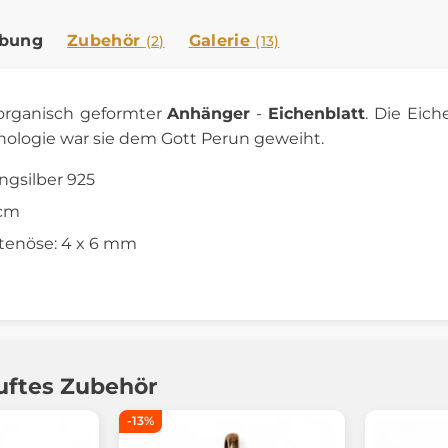
ibung
Zubehör
Galerie
(2)
(13)
rganisch geformter
Anhänger
-
Eichenblatt
. Die Eich
hologie war sie dem Gott Perun geweiht.
ingsilber 925
 cm
tenöse: 4 x 6 mm
uftes Zubehör
-13%