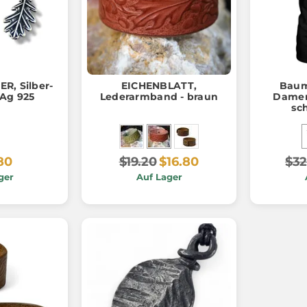
R, Silber-
EICHENBLATT,
Baum
 Ag 925
Lederarmband - braun
Damen
sc
80
$19.20
$16.80
$32
ger
Auf Lager