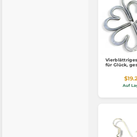
Vierblättrige
für Glück, g
$19.
Auf La