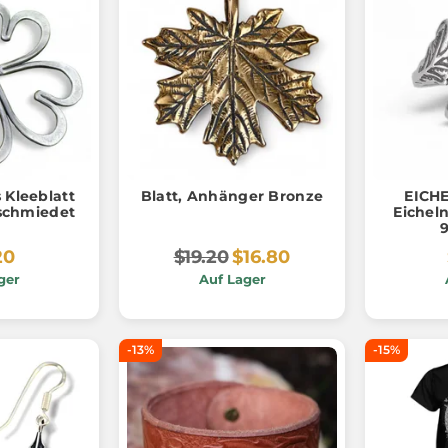
s Kleeblatt
Blatt, Anhänger Bronze
EICHE
eschmiedet
Eicheln
9
20
$19.20
$16.80
ger
Auf Lager
-13%
-15%