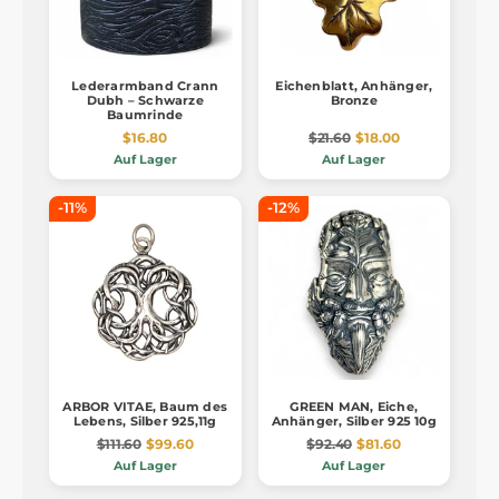
Lederarmband Crann
Eichenblatt, Anhänger,
Dubh – Schwarze
Bronze
Baumrinde
$16.80
$21.60
$18.00
Auf Lager
Auf Lager
-11%
-12%
ARBOR VITAE, Baum des
GREEN MAN, Eiche,
Lebens, Silber 925,11g
Anhänger, Silber 925 10g
$111.60
$99.60
$92.40
$81.60
Auf Lager
Auf Lager