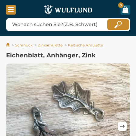
0
Schmuck
Zinkamulette
Keltische Amulette
Eichenblatt, Anhänger, Zink