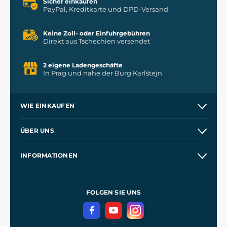
Sicher einkaufen
PayPal, Kreditkarte und DPD-Versand
Keine Zoll- oder Einfuhrgebühren
Direkt aus Tschechien versendet
2 eigene Ladengeschäfte
In Prag und nahe der Burg Karlštejn
WIE EINKAUFEN
Versand und Zahlung
ÜBER UNS
Großhandel
Unsere Geschichte
INFORMATIONEN
Kontakt
Unsere Werkstätten
Allgemeine Geschäftsbedingungen
Referenzen
und
Kingdom Come: Deliverance
Datenschutzerklärung
FOLGEN SIE UNS