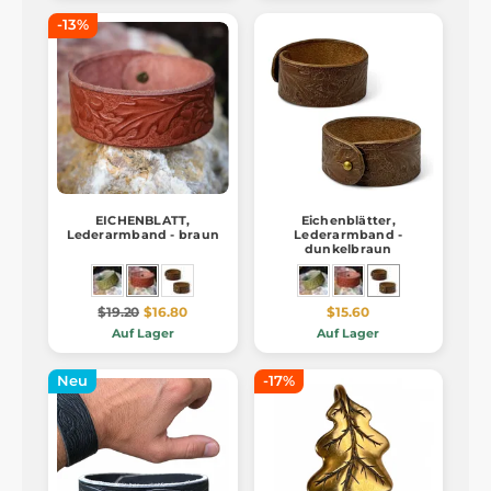
-13%
EICHENBLATT,
Eichenblätter,
Lederarmband - braun
Lederarmband -
dunkelbraun
$19.20
$16.80
$15.60
Auf Lager
Auf Lager
Neu
-17%