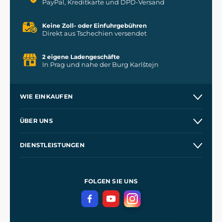
PayPal, Kreditkarte und DPD-Versand
Keine Zoll- oder Einfuhrgebühren
Direkt aus Tschechien versendet
2 eigene Ladengeschäfte
In Prag und nahe der Burg Karlštejn
WIE EINKAUFEN
Kontakt
ÜBER UNS
Etsy Shop
Unsere Geschichte
DIENSTLEISTUNGEN
Großhandel
Unsere Werkstätten
Versand und Zahlung
Referenzen
und
Kingdom Come: Deliverance
Geschäftsbedingungen
FOLGEN SIE UNS
Datenschutz