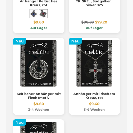
Anhänger Keltisches
TRISKEL, Südgallien,
Kreuz, rot
Silber 925
$9.60
$90.00
$79.20
Auf Lager
Auf Lager
Neu
Neu
Keltischer Anhänger mit
Anhänger mit irischem
Flechtmotiv
Kreuz, rot
$9.60
$9.60
3-4 Wochen
3-4 Wochen
Neu