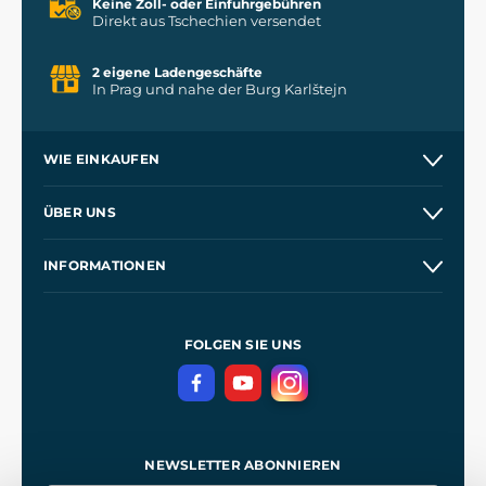
Keine Zoll- oder Einfuhrgebühren
Direkt aus Tschechien versendet
2 eigene Ladengeschäfte
In Prag und nahe der Burg Karlštejn
WIE EINKAUFEN
Versand und Zahlung
ÜBER UNS
Großhandel
Unsere Geschichte
INFORMATIONEN
Kontakt
Unsere Werkstätten
Allgemeine Geschäftsbedingungen
Referenzen
und
Kingdom Come: Deliverance
Datenschutzerklärung
FOLGEN SIE UNS
NEWSLETTER ABONNIEREN