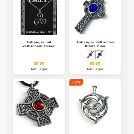
Anhänger mit
Anhänger Keltisches
keltischem Triskel
Kreuz, blau
$9.60
$9.60
Auf Lager
Auf Lager
-12%