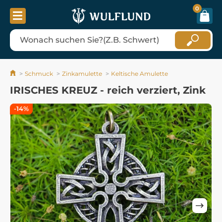
0
Schmuck
Zinkamulette
Keltische Amulette
IRISCHES KREUZ - reich verziert, Zink
-14%