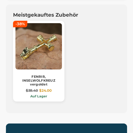
Meistgekauftes Zubehör
-38%
FENRIR,
INSELWOLFKREUZ
vergoldet
$38.40
$24.00
Auf Lager