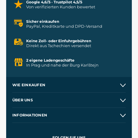
Google 4,6/5 · Trustpilot 4,5/5
Von verifizierten Kunden bewertet
Sicher einkaufen
PayPal, Kreditkarte und DPD-Versand
Keine Zoll- oder Einfuhrgebühren
Direkt aus Tschechien versendet
2 eigene Ladengeschäfte
In Prag und nahe der Burg Karlštejn
WIE EINKAUFEN
Versand und Zahlung
ÜBER UNS
Großhandel
Unsere Geschichte
INFORMATIONEN
Kontakt
Unsere Werkstätten
Allgemeine Geschäftsbedingungen
Referenzen
und
Kingdom Come: Deliverance
Datenschutzerklärung
FOLGEN SIE UNS