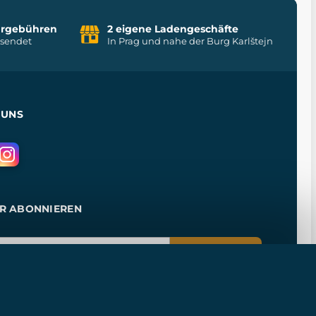
uhrgebühren
2 eigene Ladengeschäfte
rsendet
In Prag und nahe der Burg Karlštejn
 UNS
R ABONNIEREN
ANMELDEN