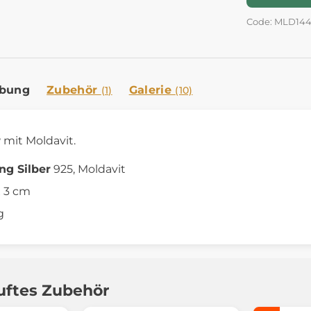
Code: MLD14
ibung
Zubehör
Galerie
(1)
(10)
r
mit Moldavit.
ing Silber
925, Moldavit
x 3 cm
g
uftes Zubehör