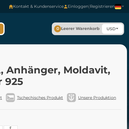
|
Kontakt & Kundenservice
Einloggen
Registrieren
0
Leerer Warenkorb
USD
, Anhänger, Moldavit,
r 925
t
Tschechisches Produkt
Unsere Produktion