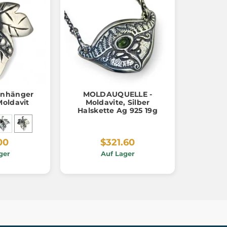
 Anhänger
MOLDAUQUELLE -
Moldavit
Moldavite, Silber
Halskette Ag 925 19g
00
$321.60
ger
Auf Lager