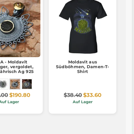
A - Moldavit
Moldavit aus
er, vergoldet,
Südböhmen, Damen-T-
hrisch Ag 925
Shirt
.00
$190.80
$38.40
$33.60
Auf Lager
Auf Lager