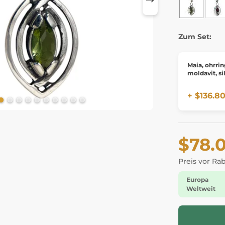
Zum Set:
Maia, ohrrin
moldavit, si
+ $136.8
$78.
Preis vor Ra
Europa
Weltweit