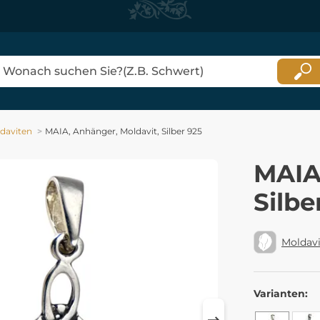
daviten
MAIA, Anhänger, Moldavit, Silber 925
MAIA
Silbe
Moldavi
Varianten: