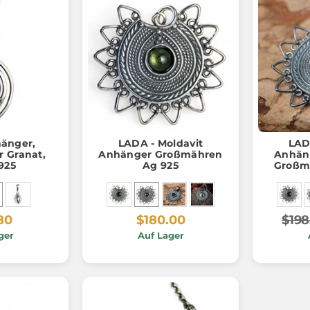
änger,
LADA - Moldavit
LAD
r Granat,
Anhänger Großmähren
Anhäng
 925
Ag 925
Großmä
80
$180.00
$198
ger
Auf Lager