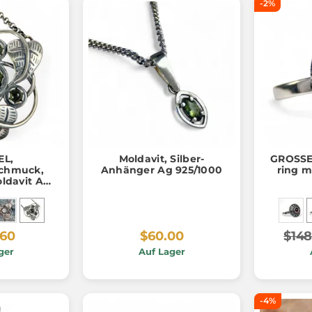
-2%
EL,
Moldavit, Silber-
GROSSE
schmuck,
Anhänger Ag 925/1000
ring m
oldavit Ag
000
.60
$60.00
$148
ger
Auf Lager
-4%