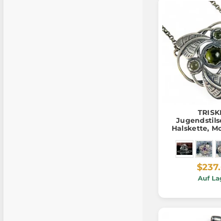
TRISK
Jugendstil
Halskette, M
925/1
$237
Auf La