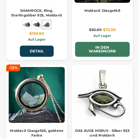
SHAMROCK, Ring,
Moldavit Glasgefäß
Sterlingsilber 925, Moldavit
$82.80
$72.00
$165.60
Auf Lager
Auf Lager
IN DEN
DETAIL
WARENKORB
-13%
Moldavit Glasgefäß, goldene
DAS AUGE HORUS - Silber 925
Farbe
und Moldavit