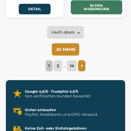
IN DEN
DETAIL
WARENKORB
nach oben
20 MEHR
1
2
…
14
Google 4,6/5 · Trustpilot 4,5/5
Von verifizierten Kunden bewertet
Sicher einkaufen
PayPal, Kreditkarte und DPD-Versand
Keine Zoll- oder Einfuhrgebühren