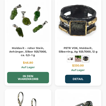
Moldavit – roher Stein,
PETR VOK, Moldavit,
Anhänger, Silber 925/1000,
Silberring, Ag 925/1000, 12 g
ca. 0,5–1 g
$46.80
$330.00
Auf Lager
Auf Lager
IN DEN
WARENKORB
DETAIL