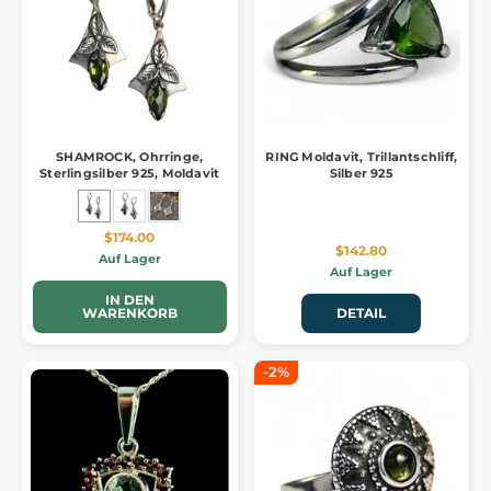
SHAMROCK, Ohrringe,
RING Moldavit, Trillantschliff,
Sterlingsilber 925, Moldavit
Silber 925
$174.00
$142.80
Auf Lager
Auf Lager
IN DEN
WARENKORB
DETAIL
-2%