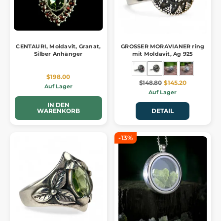
CENTAURI, Moldavit, Granat,
GROSSER MORAVIANER ring
Silber Anhänger
mit Moldavit, Ag 925
$198.00
$148.80
$145.20
Auf Lager
Auf Lager
IN DEN
WARENKORB
DETAIL
-13%