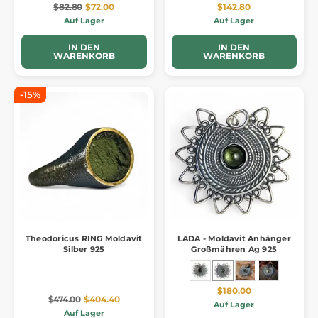
$82.80
$72.00
$142.80
Auf Lager
Auf Lager
IN DEN
IN DEN
WARENKORB
WARENKORB
-15%
Theodoricus RING Moldavit
LADA - Moldavit Anhänger
Silber 925
Großmähren Ag 925
$180.00
$474.00
$404.40
Auf Lager
Auf Lager