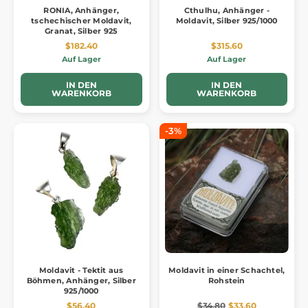
RONIA, Anhänger,
Cthulhu, Anhänger -
tschechischer Moldavit,
Moldavit, Silber 925/1000
Granat, Silber 925
$182.40
$315.60
Auf Lager
Auf Lager
IN DEN
IN DEN
WARENKORB
WARENKORB
-3%
Moldavit - Tektit aus
Moldavit in einer Schachtel,
Böhmen, Anhänger, Silber
Rohstein
925/1000
$56.40
$34.80
$33.60