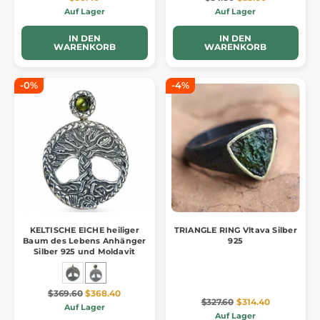
Auf Lager
Auf Lager
IN DEN
IN DEN
WARENKORB
WARENKORB
-0%
-4%
KELTISCHE EICHE heiliger
TRIANGLE RING Vltava Silber
Baum des Lebens Anhänger
925
Silber 925 und Moldavit
$369.60
$368.40
$327.60
$314.40
Auf Lager
Auf Lager