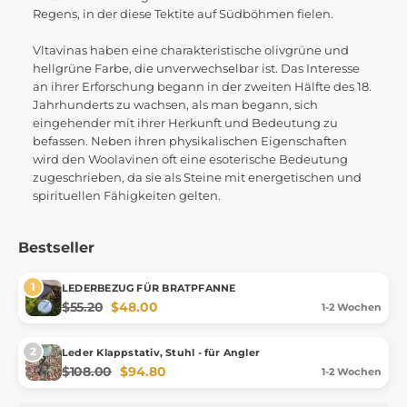
Regens, in der diese Tektite auf Südböhmen fielen.
Vltavinas haben eine charakteristische olivgrüne und
hellgrüne Farbe, die unverwechselbar ist. Das Interesse
an ihrer Erforschung begann in der zweiten Hälfte des 18.
Jahrhunderts zu wachsen, als man begann, sich
eingehender mit ihrer Herkunft und Bedeutung zu
befassen. Neben ihren physikalischen Eigenschaften
wird den Woolavinen oft eine esoterische Bedeutung
zugeschrieben, da sie als Steine mit energetischen und
spirituellen Fähigkeiten gelten.
Bestseller
LEDERBEZUG FÜR BRATPFANNE
$55.20
$48.00
1-2 Wochen
Leder Klappstativ, Stuhl - für Angler
$108.00
$94.80
1-2 Wochen