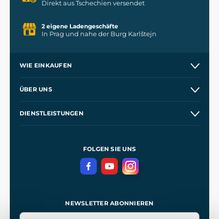
Direkt aus Tschechien versendet
2 eigene Ladengeschäfte
In Prag und nahe der Burg Karlštejn
WIE EINKAUFEN
Kontakt
ÜBER UNS
Etsy Shop
Unsere Geschichte
DIENSTLEISTUNGEN
Großhandel
Unsere Werkstätten
Versand und Zahlung
Referenzen
und
Kingdom Come: Deliverance
Geschäftsbedingungen
FOLGEN SIE UNS
Datenschutz
NEWSLETTER ABONNIEREN