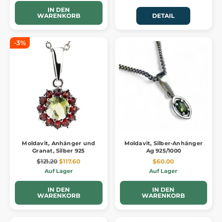
IN DEN
WARENKORB
DETAIL
-3%
Moldavit, Anhänger und
Moldavit, Silber-Anhänger
Granat, Silber 925
Ag 925/1000
$121.20
$117.60
$60.00
Auf Lager
Auf Lager
IN DEN
IN DEN
WARENKORB
WARENKORB