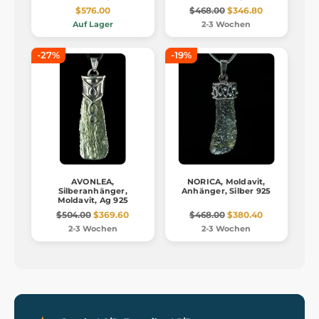
$576.00
$468.00
$346.80
Auf Lager
2-3 Wochen
-27%
-19%
AVONLEA,
NORICA, Moldavit,
Silberanhänger,
Anhänger, Silber 925
Moldavit, Ag 925
$504.00
$369.60
$468.00
$380.40
2-3 Wochen
2-3 Wochen