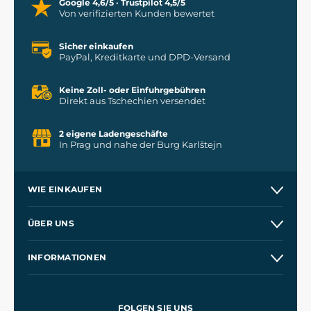
Google 4,6/5 · Trustpilot 4,5/5
Von verifizierten Kunden bewertet
Sicher einkaufen
PayPal, Kreditkarte und DPD-Versand
Keine Zoll- oder Einfuhrgebühren
Direkt aus Tschechien versendet
2 eigene Ladengeschäfte
In Prag und nahe der Burg Karlštejn
WIE EINKAUFEN
Versand und Zahlung
ÜBER UNS
Großhandel
Unsere Geschichte
INFORMATIONEN
Kontakt
Unsere Werkstätten
Allgemeine Geschäftsbedingungen
Referenzen
und
Kingdom Come: Deliverance
Datenschutzerklärung
FOLGEN SIE UNS