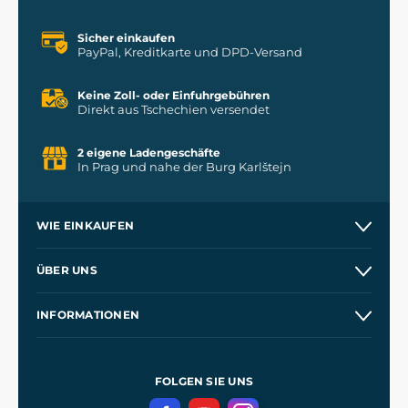
Sicher einkaufen
PayPal, Kreditkarte und DPD-Versand
Keine Zoll- oder Einfuhrgebühren
Direkt aus Tschechien versendet
2 eigene Ladengeschäfte
In Prag und nahe der Burg Karlštejn
WIE EINKAUFEN
Versand und Zahlung
ÜBER UNS
Großhandel
Unsere Geschichte
INFORMATIONEN
Kontakt
Unsere Werkstätten
Allgemeine Geschäftsbedingungen
Referenzen
und
Kingdom Come: Deliverance
Datenschutzerklärung
FOLGEN SIE UNS