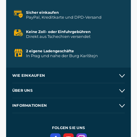
Sicher einkaufen
PayPal, Kreditkarte und DPD-Versand
Keine Zoll- oder Einfuhrgebühren
Direkt aus Tschechien versendet
2 eigene Ladengeschäfte
In Prag und nahe der Burg Karlštejn
WIE EINKAUFEN
Versand und Zahlung
ÜBER UNS
Großhandel
Unsere Geschichte
INFORMATIONEN
Kontakt
Unsere Werkstätten
Allgemeine Geschäftsbedingungen
Referenzen
und
Kingdom Come: Deliverance
Datenschutzerklärung
FOLGEN SIE UNS