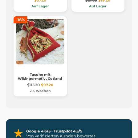
$37.20
$21.60
$19.20
Auf Lager
Auf Lager
-16%
Tasche mit
Wikingermotiv, Gotland
$115.20
$97.20
2-3 Wochen
Google 4,6/5 · Trustpilot 4,5/5
Von verifizierten Kunden bewertet