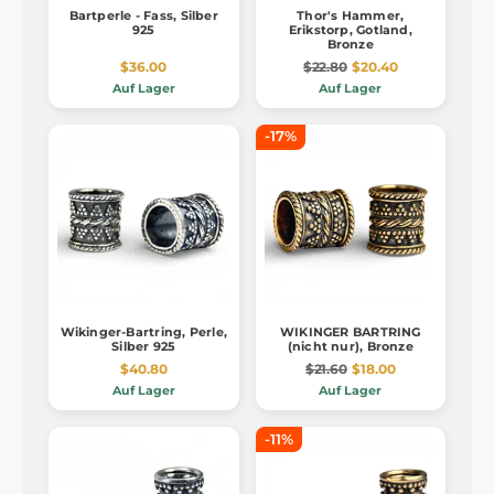
Bartperle - Fass, Silber
Thor's Hammer,
925
Erikstorp, Gotland,
Bronze
$36.00
$22.80
$20.40
Auf Lager
Auf Lager
-17%
Wikinger-Bartring, Perle,
WIKINGER BARTRING
Silber 925
(nicht nur), Bronze
$40.80
$21.60
$18.00
Auf Lager
Auf Lager
-11%