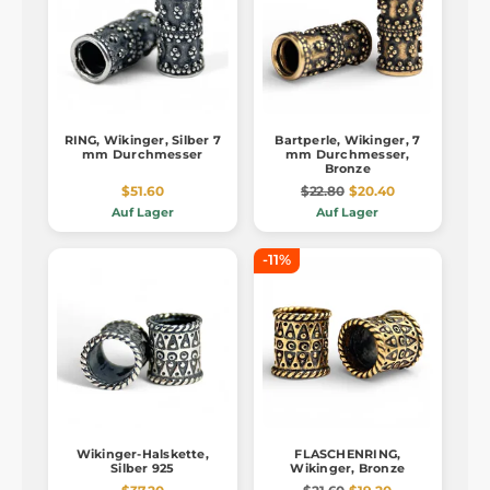
RING, Wikinger, Silber 7
Bartperle, Wikinger, 7
mm Durchmesser
mm Durchmesser,
Bronze
$51.60
$22.80
$20.40
Auf Lager
Auf Lager
-11%
Wikinger-Halskette,
FLASCHENRING,
Silber 925
Wikinger, Bronze