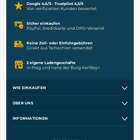
Google 4,6/5 · Trustpilot 4,5/5
Von verifizierten Kunden bewertet
Sicher einkaufen
PayPal, Kreditkarte und DPD-Versand
Keine Zoll- oder Einfuhrgebühren
Direkt aus Tschechien versendet
2 eigene Ladengeschäfte
In Prag und nahe der Burg Karlštejn
WIE EINKAUFEN
Versand und Zahlung
ÜBER UNS
Großhandel
Unsere Geschichte
INFORMATIONEN
Kontakt
Unsere Werkstätten
Allgemeine Geschäftsbedingungen
Referenzen
und
Kingdom Come: Deliverance
Datenschutzerklärung