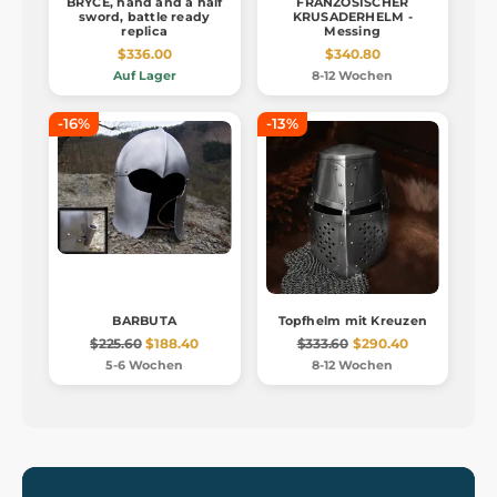
BRYCE, hand and a half
FRANZÖSISCHER
sword, battle ready
KRUSADERHELM -
replica
Messing
$336.00
$340.80
Auf Lager
8-12 Wochen
-16%
-13%
BARBUTA
Topfhelm mit Kreuzen
$225.60
$188.40
$333.60
$290.40
5-6 Wochen
8-12 Wochen