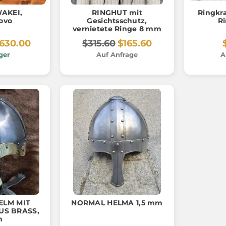
AKEI,
RINGHUT mit
Ringkr
ovo
Gesichtsschutz,
R
vernietete Ringe 8 mm
630.00
$315.60
$165.60
ger
Auf Anfrage
A
ELM MIT
NORMAL HELMA 1,5 mm
US BRASS,
m