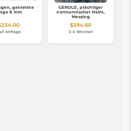
agen, genietete
GEROLD, prächtiger
inge 8 mm
normannischer Helm,
Messing
$234.00
$394.80
uf Anfrage
3-4 Wochen