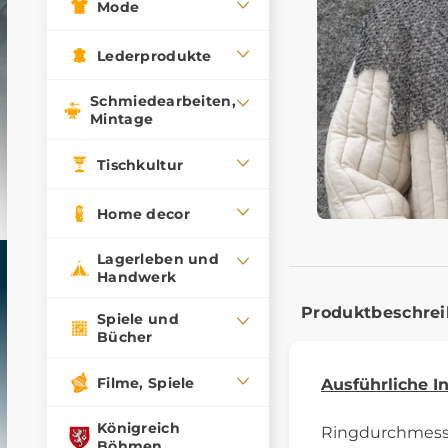
Mode
Lederprodukte
Schmiedearbeiten,
Mintage
Tischkultur
Home decor
Lagerleben und
Handwerk
Produktbeschre
Spiele und
Bücher
Filme, Spiele
Ausführliche I
Königreich
Ringdurchmess
Böhmen