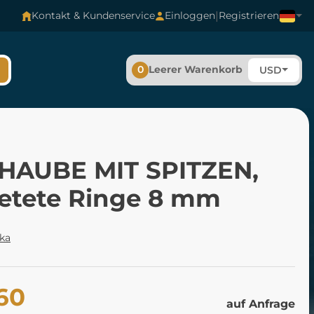
|
Kontakt & Kundenservice
Einloggen
Registrieren
0
Leerer Warenkorb
USD
HAUBE MIT SPITZEN,
ietete Ringe 8 mm
ka
60
auf Anfrage