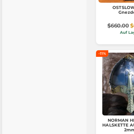
OSTSLOW
Gnezd
$660.00
$
Auf La
-11%
NORMAN H
HALSKETTE A
2m