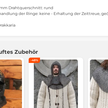
2 mm Drahtquerschnitt: rund
ndlung der Ringe: keine - Erhaltung der Zeittreue, geö
Drakkaria
uftes Zubehör
-48%