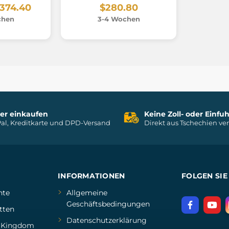
374.40
$280.80
chen
3-4 Wochen
her einkaufen
Keine Zoll- oder Einf
al, Kreditkarte und DPD-Versand
Direkt aus Tschechien ve
INFORMATIONEN
FOLGEN SIE
hte
Allgemeine
Geschäftsbedingungen
tten
Datenschutzerklärung
d
Kingdom