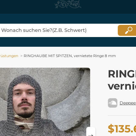
rüstungen
RINGHAUBE MIT SPITZEN, vernietete Ringe 8 mm
RING
vern
Deepee
$135.