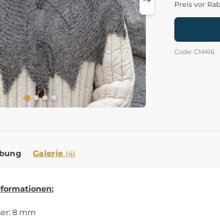
Preis vor Ra
Code: CMA16
ibung
Galerie
(4)
nformationen:
er: 8 mm