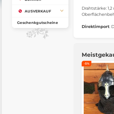
Drahtstärke: 1,
AUSVERKAUF
Oberflächenbeha
Geschenkgutscheine
Direktimport
: 
Meistgeka
-5%