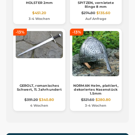
HOLSTER 2mm
SPITZEN, vernietete
Ringe 8 mm
$451.20
$274.80
$135.60
3-4 Wochen
Auf Anfrage
-13%
-13%
GEROLT, romanisches
NORMAN Helm, plattiert,
Schwert, 11. Jahrhundert
dekoriertes Nasenstück
1.5mm
$391.20
$340.80
$321.60
$280.80
4 Wochen
3-4 Wochen