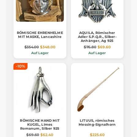
RÖMISCHE EHRENHELME
AQUILA, Römischer
MIT MASKE, Lancashire
Adler S.P.Q.R., Silber-
Anhänger, Ag 925
$354.00
$348.00
$76.80
$69.60
Auf Lager
Auf Lager
-10%
RÖMISCHE HAND MIT
LITUUS, römisches
KUGEL, Limes
Messing-Signalhorn
Romanum, Silber 925
$69.60
$62.40
$225.60