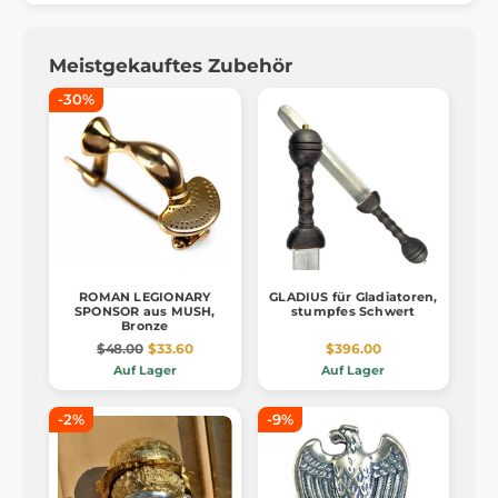
Meistgekauftes Zubehör
-30%
ROMAN LEGIONARY
GLADIUS für Gladiatoren,
SPONSOR aus MUSH,
stumpfes Schwert
Bronze
$48.00
$33.60
$396.00
Auf Lager
Auf Lager
-2%
-9%