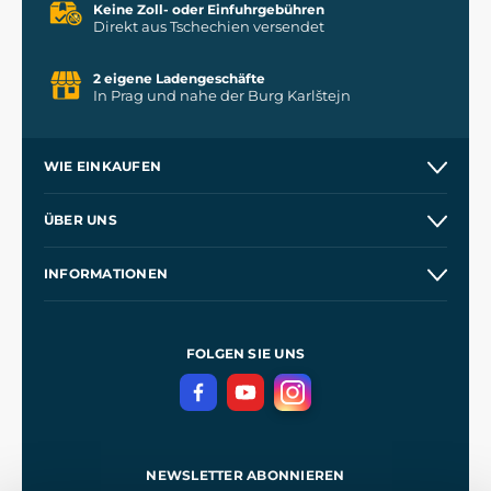
Keine Zoll- oder Einfuhrgebühren
Direkt aus Tschechien versendet
2 eigene Ladengeschäfte
In Prag und nahe der Burg Karlštejn
WIE EINKAUFEN
Versand und Zahlung
ÜBER UNS
Großhandel
Unsere Geschichte
INFORMATIONEN
Kontakt
Unsere Werkstätten
Allgemeine Geschäftsbedingungen
Referenzen
und
Kingdom Come: Deliverance
Datenschutzerklärung
FOLGEN SIE UNS
NEWSLETTER ABONNIEREN