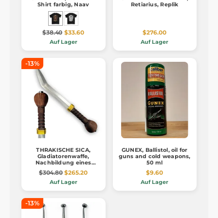
Shirt farbig, Naav
Retiarius, Replik
$38.40
$33.60
$276.00
Auf Lager
Auf Lager
-13%
THRAKISCHE SICA,
GUNEX, Ballistol, oil for
Gladiatorenwaffe,
guns and cold weapons,
Nachbildung eines
50 ml
Bühnenkampfes
$304.80
$265.20
$9.60
Auf Lager
Auf Lager
-13%