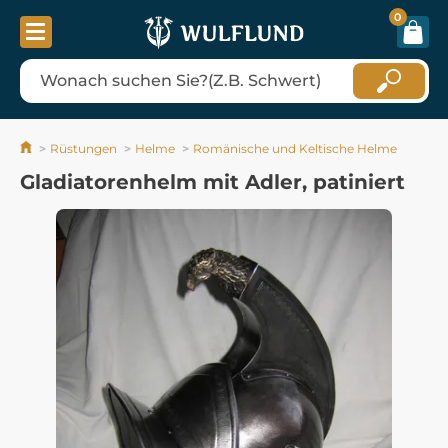
0
Rüstungen
Helme
Romänische und Keltische Helme
Gladiatorenhelm mit Adler, patiniert