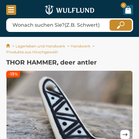
0
Lagerleben und Handwerk
Handwerk
Produkte aus Hirschgeweih
THOR HAMMER, deer antler
-13%