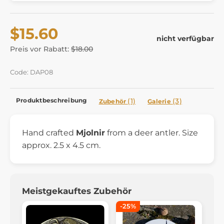
$15.60
nicht verfügbar
Preis vor Rabatt:
$18.00
Code: DAP08
Produktbeschreibung
(1)
(3)
Zubehör
Galerie
Hand crafted
Mjolnir
from a deer antler. Size
approx. 2.5 x 4.5 cm.
Meistgekauftes Zubehör
-25%