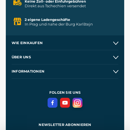
Keine Zoll- oder Einfuhrgebühren
Direkt aus Tschechien versendet
2 eigene Ladengeschäfte
In Prag und nahe der Burg Karlštejn
WIE EINKAUFEN
Versand und Zahlung
ÜBER UNS
Großhandel
Unsere Geschichte
INFORMATIONEN
Kontakt
Unsere Werkstätten
Allgemeine Geschäftsbedingungen
Referenzen
und
Kingdom Come: Deliverance
Datenschutzerklärung
FOLGEN SIE UNS
NEWSLETTER ABONNIEREN