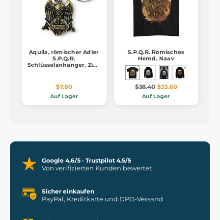
Aquila, römischer Adler
S.P.Q.R. Römisches
S.P.Q.R.
Hemd, Naav
Schlüsselanhänger, Zink
Altmessing
$7.80
$38.40
$33.60
Auf Lager
Auf Lager
Google 4,6/5 · Trustpilot 4,5/5
Von verifizierten Kunden bewertet
Sicher einkaufen
PayPal, Kreditkarte und DPD-Versand