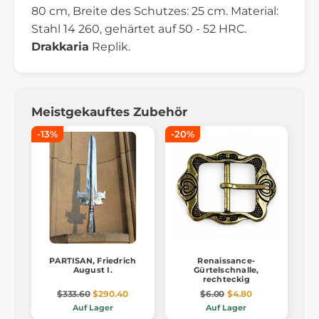
80 cm, Breite des Schutzes: 25 cm. Material:
Stahl 14 260, gehärtet auf 50 - 52 HRC.
Drakkaria
Replik.
Meistgekauftes Zubehör
-13%
-20%
PARTISAN, Friedrich
Renaissance-
August I.
Gürtelschnalle,
rechteckig
$333.60
$290.40
$6.00
$4.80
Auf Lager
Auf Lager