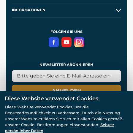
Großhandel
Unsere Geschichte
INFORMATIONEN
Kontakt
Unsere Werkstätten
Allgemeine Geschäftsbedingungen
Referenzen
und
Kingdom Come: Deliverance
Datenschutzerklärung
FOLGEN SIE UNS
NEWSLETTER ABONNIEREN
ANMELDEN
Diese Website verwendet Cookies
Diese Website verwendet Cookies, um die
Benutzerfreundlichkeit zu verbessern. Durch die Nutzung
unserer Website erklären Sie sich mit allen Cookies gemäß
unserer Cookie- Bestimmungen einverstanden.
Schutz
© Alle Rechte vorbehalten. www.wulflund.de 2007-2026.
Powered by
Simplia.cz
, protected by reCAPTCHA.
persönlicher Daten