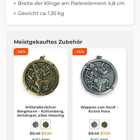
Breite der Klinge am Parierelement 4,8 cm
Gewicht ca. 1,35 kg
Meistgekauftes Zubehör
-14%
-14%
Mittelalterlicher
Wappen von Havíř -
Bergmann - Kuttenberg,
Kutná Hora
Anhänger, altes Messing
$8.40
$7.20
$8.40
$7.20
Auf Lager
Auf Lager