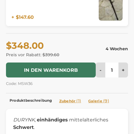
+ $147.60
$348.00
4 Wochen
Preis vor Rabatt:
$399.60
-
+
IN DEN WARENKORB
Code: MSW36
Produktbeschreibung
(1)
(9)
Zubehör
Galerie
DURYNK
,
einhändiges
mittelalterliches
Schwert
.