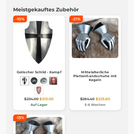
Meistgekauftes Zubehör
-10%
-21%
Gotischer Schild - Kampf
Mittelalterliche
Plattenhandschuhe mit
Kegeln
$234.00
$210.00
$284.40
$225.60
Auf Lager
5-6 Wochen
-13%