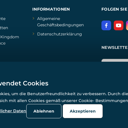
INFORMATIONEN
FOLGEN SIE
hte
Allgemeine
Geschäftsbedingungen
tten
Datenschutzerklärung
d
Kingdom
nce
NEWSLETTE
wendet Cookies
ies, um die Benutzerfreundlichkeit zu verbessern. Durch di
 sich mit allen Cookies gemäß unserer Cookie- Bestimmunge
© Alle Rechte vorbehalten. www.wulflund.de 2007-2026.
Powered by
Simplia.cz
, protected by reCAPTCHA.
licher Daten
Ablehnen
Akzeptieren