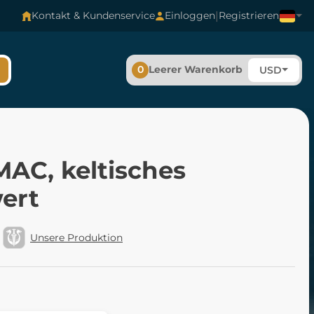
|
Kontakt & Kundenservice
Einloggen
Registrieren
0
Leerer Warenkorb
USD
AC, keltisches
ert
Unsere Produktion