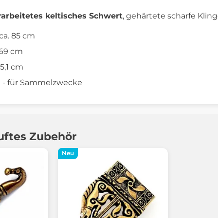
arbeitetes keltisches Schwert
, gehärtete scharfe Kling
ca. 85 cm
 69 cm
5,1 cm
e - für Sammelzwecke
uftes Zubehör
Neu