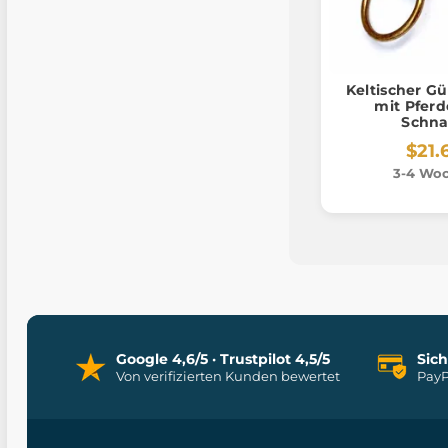
Keltischer G
mit Pferd
Schna
$21.
3-4 Wo
Google 4,6/5 · Trustpilot 4,5/5
Sic
Von verifizierten Kunden bewertet
PayP