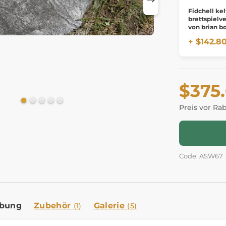
Fidchell kel
brettspielv
von brian b
eichenbrett
+ $142.8
$375
Preis vor Ra
Code: ASW67
ibung
Zubehör
Galerie
(1)
(5)