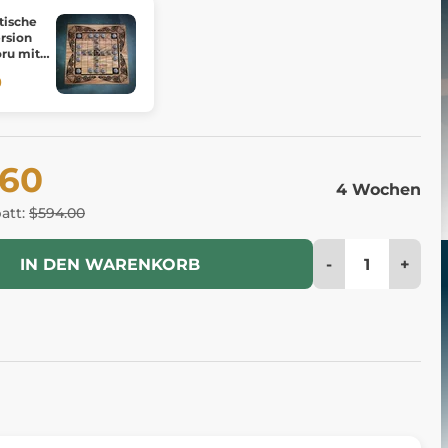
tische
ersion
oru mit
0
.60
4 Wochen
batt:
$594.00
-
+
IN DEN WARENKORB