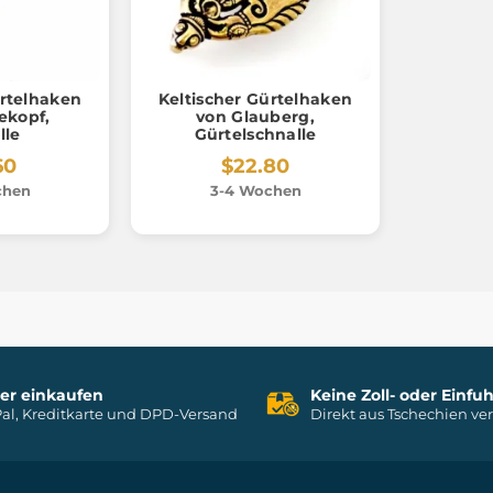
ürtelhaken
Keltischer Gürtelhaken
ekopf,
von Glauberg,
lle
Gürtelschnalle
60
$22.80
chen
3-4 Wochen
her einkaufen
Keine Zoll- oder Einf
al, Kreditkarte und DPD-Versand
Direkt aus Tschechien ve