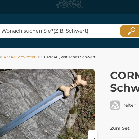
Antike Schwerter
CORMAC, keltisches Schwert
CORM
Schw
Kelten
Zum Set: