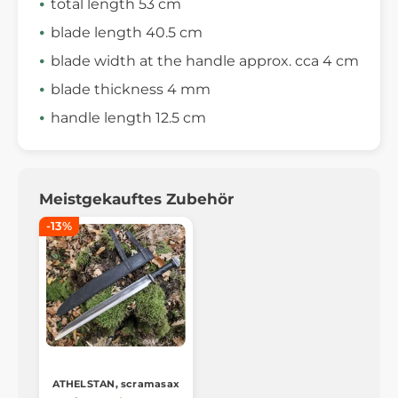
total length 53 cm
blade length 40.5 cm
blade width at the handle approx. cca 4 cm
blade thickness 4 mm
handle length 12.5 cm
Meistgekauftes Zubehör
-13%
ATHELSTAN, scramasax