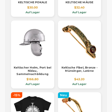
KELTISCHE POKALE
KELTISCHE MÄUSE
$30.00
$32.40
Auf Lager
Auf Lager
Keltischer Helm, Port bei
Keltische Fibel, Bronze -
Nidau,
Münsinger, Latène
Sammelnachbildung
$166.80
$43.20
Auf Lager
Auf Lager
-15%
Neu