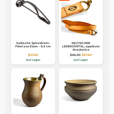
Keltische Spiraldraht-
KELTISCHER
Fibel aus Eisen - 9,5 cm
LEDERGÜRTEL, oppidum
Stradonice
$27.60
$66.00
$57.60
Auf Lager
Auf Lager