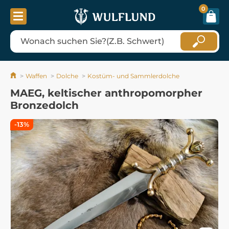
0
Waffen
Dolche
Kostüm- und Sammlerdolche
MAEG, keltischer anthropomorpher
Bronzedolch
-13%