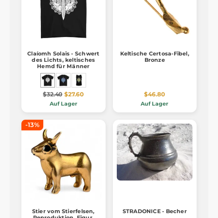
Claíomh Solais - Schwert
Keltische Certosa-Fibel,
des Lichts, keltisches
Bronze
Hemd für Männer
$32.40
$27.60
$46.80
Auf Lager
Auf Lager
-13%
Stier vom Stierfelsen,
STRADONICE - Becher
Reproduktion, Figur,