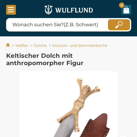
0
Waffen
Dolche
Kostüm- und Sammlerdolche
Keltischer Dolch mit
anthropomorpher Figur