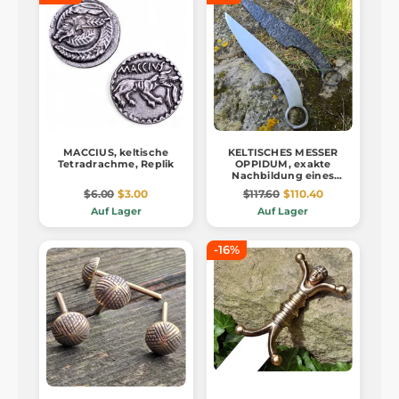
MACCIUS, keltische
KELTISCHES MESSER
Tetradrachme, Replik
OPPIDUM, exakte
Nachbildung eines
Messers aus Böhmen
$6.00
$3.00
$117.60
$110.40
Auf Lager
Auf Lager
-16%