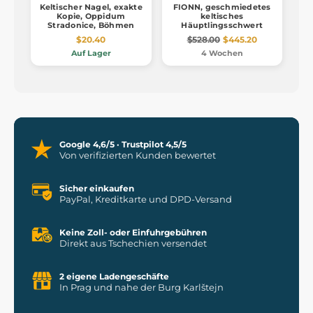
Keltischer Nagel, exakte
FIONN, geschmiedetes
Kopie, Oppidum
keltisches
Stradonice, Böhmen
Häuptlingsschwert
$20.40
$528.00
$445.20
Auf Lager
4 Wochen
Google 4,6/5 · Trustpilot 4,5/5
Von verifizierten Kunden bewertet
Sicher einkaufen
PayPal, Kreditkarte und DPD-Versand
Keine Zoll- oder Einfuhrgebühren
Direkt aus Tschechien versendet
2 eigene Ladengeschäfte
In Prag und nahe der Burg Karlštejn