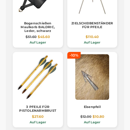
Bogenschießen
ZIELSCHEIBENSTÄNDER
Maulkorb BALDRIC,
FÜR PFEILE
Leder, schwarz
$51.60
$45.60
$110.40
Auf Lager
Auf Lager
-10%
3 PFEILE FÜR
Eisenpfeil
PISTOLENARMBRUST
$27.60
$12.00
$10.80
Auf Lager
Auf Lager