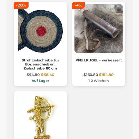
-28%
-4%
Strohzielscheibe für
PFEILKUGEL - verbessert
Bogenschießen,
Zielscheibe 80 cm
$94.80
$68.40
$160.80
$154.80
Auf Lager
1-2 Wochen