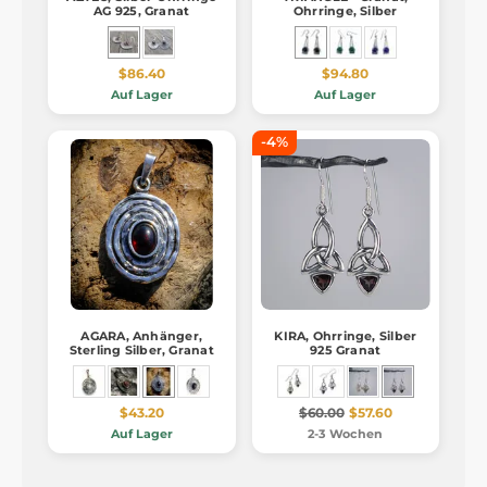
AG 925, Granat
Ohrringe, Silber
$86.40
$94.80
Auf Lager
Auf Lager
-4%
AGARA, Anhänger,
KIRA, Ohrringe, Silber
Sterling Silber, Granat
925 Granat
$43.20
$60.00
$57.60
Auf Lager
2-3 Wochen