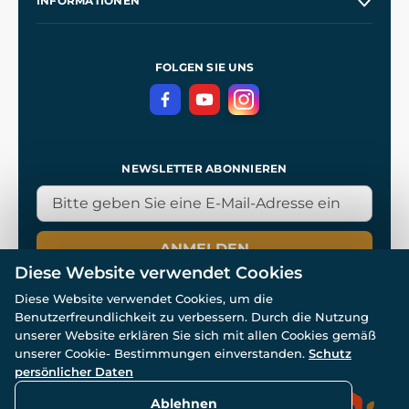
INFORMATIONEN
Kontakt
Unsere Werkstätten
Allgemeine Geschäftsbedingungen
Referenzen
und
Kingdom Come: Deliverance
Datenschutzerklärung
FOLGEN SIE UNS
NEWSLETTER ABONNIEREN
ANMELDEN
Diese Website verwendet Cookies
Diese Website verwendet Cookies, um die
Benutzerfreundlichkeit zu verbessern. Durch die Nutzung
unserer Website erklären Sie sich mit allen Cookies gemäß
unserer Cookie- Bestimmungen einverstanden.
Schutz
© Alle Rechte vorbehalten. www.wulflund.de 2007-2026.
Powered by
Simplia.cz
, protected by reCAPTCHA.
persönlicher Daten
Ablehnen