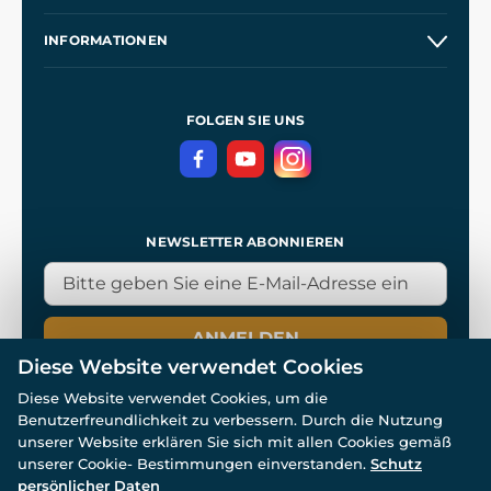
Großhandel
Unsere Geschichte
INFORMATIONEN
Kontakt
Unsere Werkstätten
Allgemeine Geschäftsbedingungen
Referenzen
und
Kingdom Come: Deliverance
Datenschutzerklärung
FOLGEN SIE UNS
NEWSLETTER ABONNIEREN
ANMELDEN
Diese Website verwendet Cookies
Diese Website verwendet Cookies, um die
Benutzerfreundlichkeit zu verbessern. Durch die Nutzung
unserer Website erklären Sie sich mit allen Cookies gemäß
unserer Cookie- Bestimmungen einverstanden.
Schutz
© Alle Rechte vorbehalten. www.wulflund.de 2007-2026.
Powered by
Simplia.cz
, protected by reCAPTCHA.
persönlicher Daten