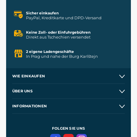
Sicher einkaufen
PayPal, Kreditkarte und DPD-Versand
Keine Zoll- oder Einfuhrgebühren
Direkt aus Tschechien versendet
2 eigene Ladengeschäfte
In Prag und nahe der Burg Karlštejn
WIE EINKAUFEN
Versand und Zahlung
ÜBER UNS
Großhandel
Unsere Geschichte
INFORMATIONEN
Kontakt
Unsere Werkstätten
Allgemeine Geschäftsbedingungen
Referenzen
und
Kingdom Come: Deliverance
Datenschutzerklärung
FOLGEN SIE UNS