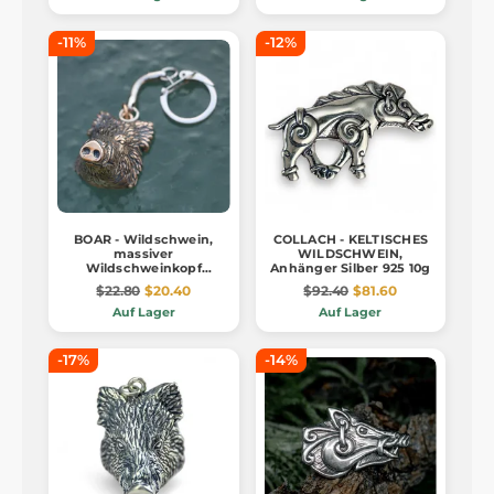
-11%
-12%
BOAR - Wildschwein,
COLLACH - KELTISCHES
massiver
WILDSCHWEIN,
Wildschweinkopf
Anhänger Silber 925 10g
Bronze,
$22.80
$20.40
$92.40
$81.60
Schlüsselanhänger
Auf Lager
Auf Lager
-17%
-14%