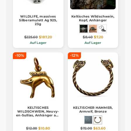
WILDLIFE, massives
Keltisches Wildschwein,
Silberamulett Ag 925,
Kopf, Anhänger
23g
$225.60
$187.20
$8.40
$7.20
Auf Lager
Auf Lager
-10%
-12%
KELTISCHES
KELTISCHER HAMMER,
WILDSCHWEIN, Neuvy-
Armreif, Bronze
en-Sullias, Anhänger aus
Bronze
$12.00
$10.80
$72.00
$63.60