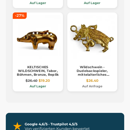
Auf Lager
Auf Lager
-27%
KELTISCHES
Wildschwein -
WILDSCHWEIN, Tabor,
Dudelsackspieler,
Böhmen, Bronze, Replik
mittelalterliches
Pilgerabzeichen
$26.40
$19.20
$26.40
Auf Lager
Auf Anfrage
Google 4,6/5 · Trustpilot 4,5/5
Von verifizierten Kunden bewertet