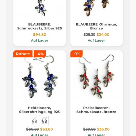
BLAUBEERE,
BLAUBEERE, Ohrringe,
Schmucksatz, Silber 925
Bronze
$94.80
$25.20
$24.00
Auf Lager
Auf Lager
Rabatt
-4%
-9%
Heidelbeere,
Preiselbeeren,
Silberohrringe, Ag 925
Schmucksatz, Bronze
$66.00
$63.60
$39.60
$36.00
Auf Lager
Auf Lager