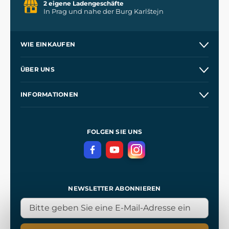
2 eigene Ladengeschäfte
In Prag und nahe der Burg Karlštejn
WIE EINKAUFEN
Versand und Zahlung
ÜBER UNS
Großhandel
Unsere Geschichte
INFORMATIONEN
Kontakt
Unsere Werkstätten
Allgemeine Geschäftsbedingungen
Referenzen
und
Kingdom Come: Deliverance
Datenschutzerklärung
FOLGEN SIE UNS
NEWSLETTER ABONNIEREN