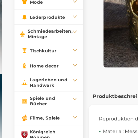
Mode
Lederprodukte
Schmiedearbeiten,
Mintage
Tischkultur
Home decor
Lagerleben und
Handwerk
Produktbeschre
Spiele und
Bücher
Filme, Spiele
Reproduktion 
Material: Mess
Königreich
Böhmen