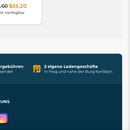
.60
$55.20
ht verfügbar
uhrgebühren
2 eigene Ladengeschäfte
rsendet
In Prag und nahe der Burg Karlštejn
 UNS