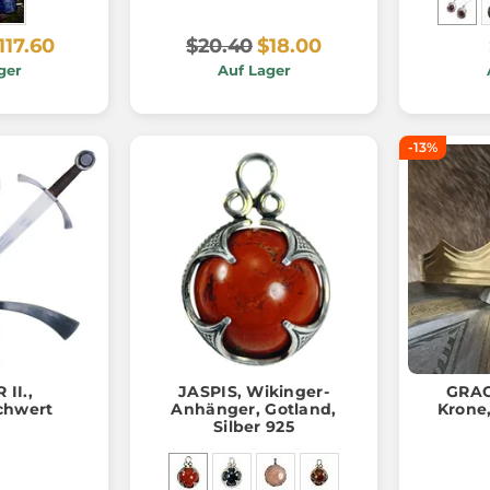
117.60
$20.40
$18.00
ger
Auf Lager
-13%
II.,
JASPIS, Wikinger-
GRAC
chwert
Anhänger, Gotland,
Krone,
Silber 925