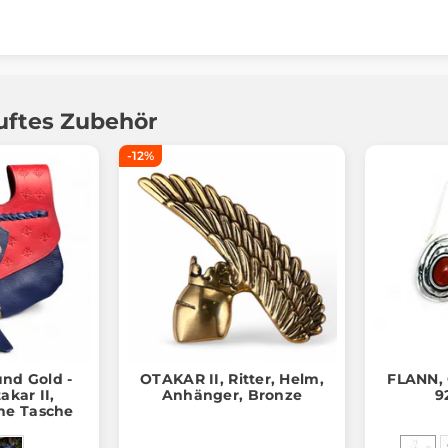
uftes Zubehör
-12%
und Gold -
OTAKAR II, Ritter, Helm,
FLANN, 
akar II,
Anhänger, Bronze
9
che Tasche