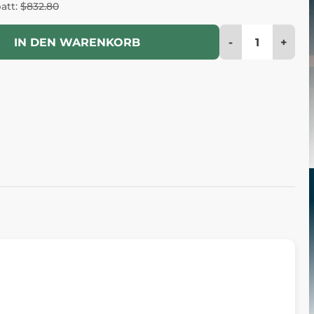
batt:
$832.80
-
+
IN DEN WARENKORB