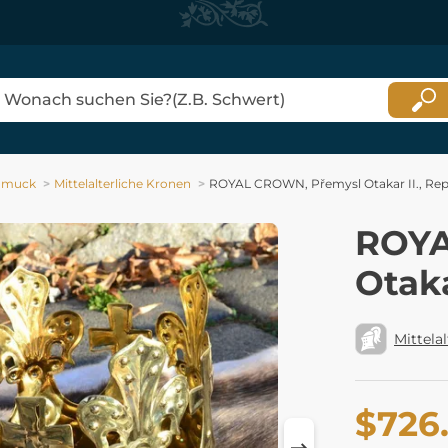
hmuck
Mittelalterliche Kronen
ROYAL CROWN, Přemysl Otakar II., Re
ROYA
Otaka
Mittelal
$726