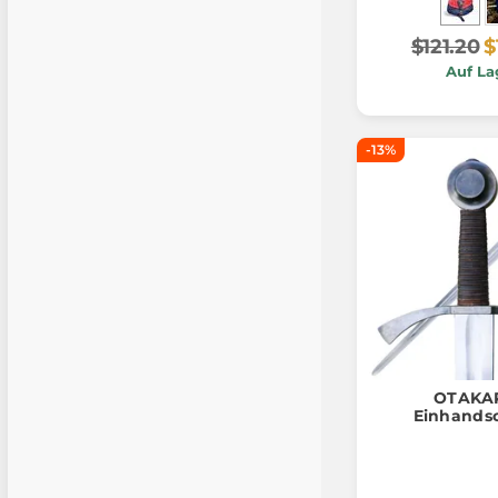
$121.20
$
Auf La
-13%
OTAKAR 
Einhands