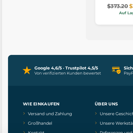
$373.20
$
Auf La
Google 4,6/5 · Trustpilot 4,5/5
Sic
Von verifizierten Kunden bewertet
PayP
WIE EINKAUFEN
ÜBER UNS
Versand und Zahlung
Unsere Geschic
Großhandel
Unsere Werkstä
Kontakt
Referenzen
un