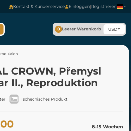
|
Kontakt & Kundenservice
Einloggen
Registrieren
0
Leerer Warenkorb
USD
produktion
L CROWN, Přemysl
r II., Reproduktion
ter
Tschechisches Produkt
.00
8-15 Wochen