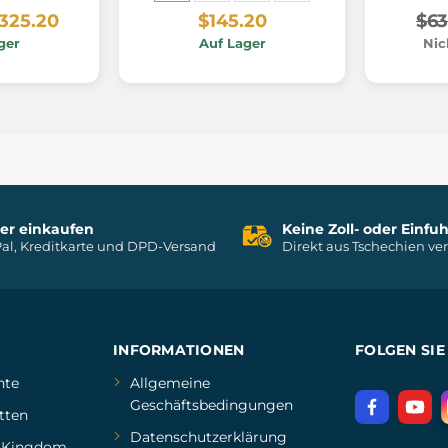
325.20
$145.20
$63
ger
Auf Lager
Nic
her einkaufen
Keine Zoll- oder Einf
al, Kreditkarte und DPD-Versand
Direkt aus Tschechien ve
INFORMATIONEN
FOLGEN SIE
hte
Allgemeine
Geschäftsbedingungen
tten
Datenschutzerklärung
d
Kingdom