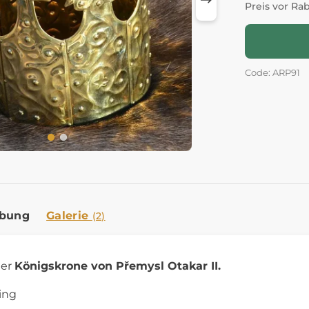
Preis vor Ra
Code: ARP91
ibung
Galerie
(2)
der
Königskrone von Přemysl Otakar II.
ing