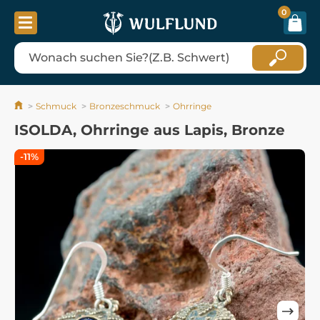
0
Schmuck
Bronzeschmuck
Ohrringe
ISOLDA, Ohrringe aus Lapis, Bronze
-11%