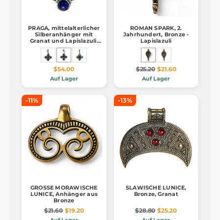
PRAGA, mittelalterlicher
ROMAN SPARK, 2.
Silberanhänger mit
Jahrhundert, Bronze -
Granat und Lapislazuli,
Lapislazuli
Ag 925/1000
$54.00
$25.20
$21.60
Auf Lager
Auf Lager
-11%
-13%
GROSSE MORAWISCHE
SLAWISCHE LUNICE,
LUNICE, Anhänger aus
Bronze, Granat
Bronze
$21.60
$19.20
$28.80
$25.20
Auf Lager
Auf Lager