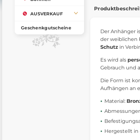
Produktbeschre
AUSVERKAUF
Geschenkgutscheine
Der Anhänger i
der weiblichen 
Schutz
in Verbi
Es wird als
pers
Gebrauch und al
Die Form ist ko
Aufhängen an ei
Material:
Bron
Abmessungen:
Befestigungsa
Hergestellt i