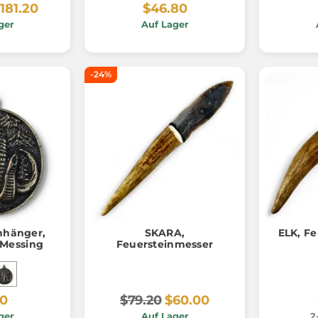
181.20
$46.80
ger
Auf Lager
-24%
hänger,
SKARA,
ELK, F
-Messing
Feuersteinmesser
20
$79.20
$60.00
ger
Auf Lager
2