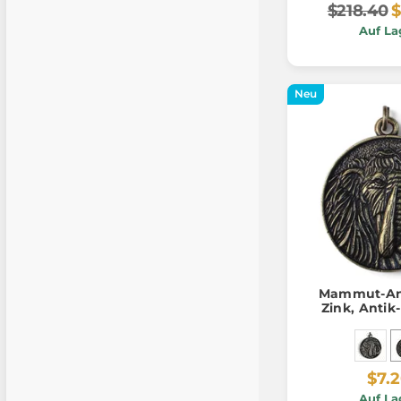
$218.40
$
Auf La
Neu
Mammut-An
Zink, Antik
$7.
Auf La