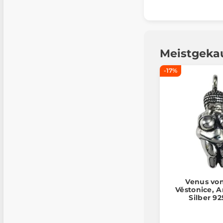
Meistgeka
-17%
Venus von
Věstonice, 
Silber 92