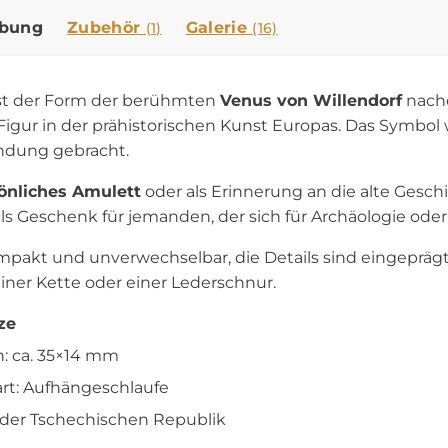
ibung
Zubehör
Galerie
(1)
(16)
st der Form der berühmten
Venus von Willendorf
nache
Figur in der prähistorischen Kunst Europas. Das Symbol 
ndung gebracht.
önliches Amulett
oder als Erinnerung an die alte Geschi
s Geschenk für jemanden, der sich für Archäologie oder 
mpakt und unverwechselbar, die Details sind eingeprägt 
ner Kette oder einer Lederschnur.
ze
 ca. 35×14 mm
rt: Aufhängeschlaufe
n der Tschechischen Republik