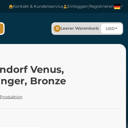
|
Kontakt & Kundenservice
Einloggen
Registrieren
0
Leerer Warenkorb
USD
endorf Venus,
nger, Bronze
 Produktion