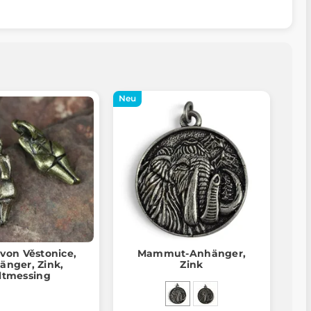
Neu
von Věstonice,
Mammut-Anhänger,
änger, Zink,
Zink
ltmessing