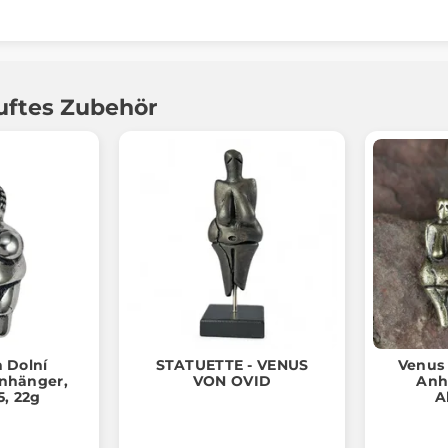
uftes Zubehör
 Dolní
STATUETTE - VENUS
Venus 
Anhänger,
VON OVID
Anh
5, 22g
A