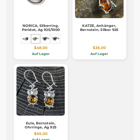
NORICA, Silberring,
KATZE, Anhänger,
Peridot, Ag 925/1000
Bernstein, Silber 925
$48.00
$36.00
Auf Lager
Auf Lager
Eule, Bernstein,
Ohrringe, Ag 925
$66.00
Auf Lager