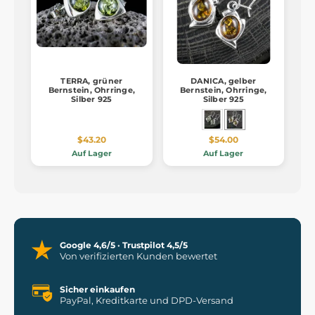
TERRA, grüner
DANICA, gelber
Bernstein, Ohrringe,
Bernstein, Ohrringe,
Silber 925
Silber 925
$43.20
$54.00
Auf Lager
Auf Lager
Google 4,6/5 · Trustpilot 4,5/5
Von verifizierten Kunden bewertet
Sicher einkaufen
PayPal, Kreditkarte und DPD-Versand