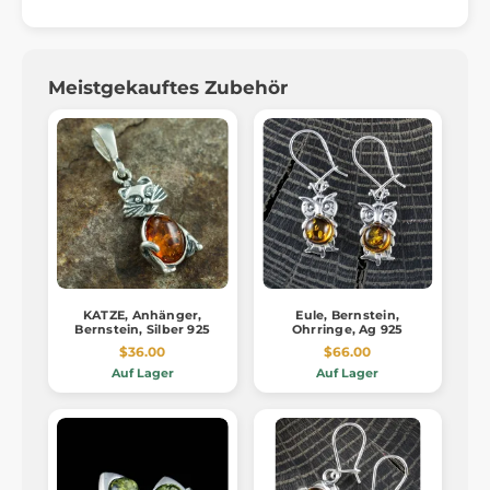
Meistgekauftes Zubehör
KATZE, Anhänger,
Eule, Bernstein,
Bernstein, Silber 925
Ohrringe, Ag 925
$36.00
$66.00
Auf Lager
Auf Lager