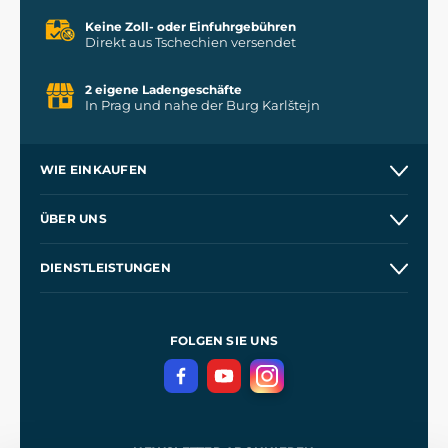
Keine Zoll- oder Einfuhrgebühren
Direkt aus Tschechien versendet
2 eigene Ladengeschäfte
In Prag und nahe der Burg Karlštejn
WIE EINKAUFEN
Kontakt
ÜBER UNS
Etsy Shop
Unsere Geschichte
DIENSTLEISTUNGEN
Großhandel
Unsere Werkstätten
Versand und Zahlung
Referenzen
und
Kingdom Come: Deliverance
Geschäftsbedingungen
FOLGEN SIE UNS
Datenschutz