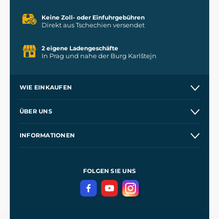
Keine Zoll- oder Einfuhrgebühren
Direkt aus Tschechien versendet
2 eigene Ladengeschäfte
In Prag und nahe der Burg Karlštejn
WIE EINKAUFEN
Versand und Zahlung
ÜBER UNS
Großhandel
Unsere Geschichte
INFORMATIONEN
Kontakt
Unsere Werkstätten
Allgemeine Geschäftsbedingungen
Referenzen
und
Kingdom Come: Deliverance
Datenschutzerklärung
FOLGEN SIE UNS