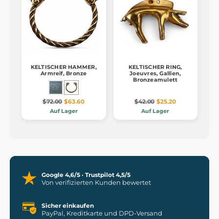
KELTISCHER HAMMER,
KELTISCHER RING,
Armreif, Bronze
Joeuvres, Gallien,
Bronzeamulett
$72.00
$63.60
$42.00
$25.20
Auf Lager
Auf Lager
Google 4,6/5 · Trustpilot 4,5/5
Von verifizierten Kunden bewertet
Sicher einkaufen
PayPal, Kreditkarte und DPD-Versand