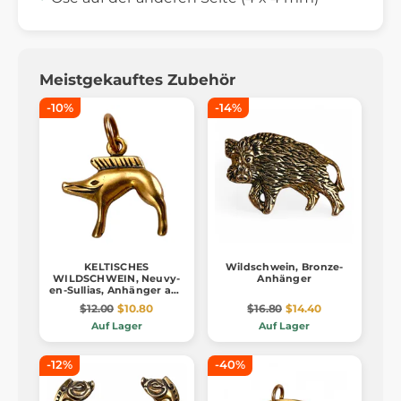
Meistgekauftes Zubehör
-10%
-14%
KELTISCHES
Wildschwein, Bronze-
WILDSCHWEIN, Neuvy-
Anhänger
en-Sullias, Anhänger aus
Bronze
$12.00
$10.80
$16.80
$14.40
Auf Lager
Auf Lager
-12%
-40%