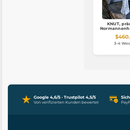
KNUT, prä
Normannenhe
$460
3-4 Wo
Google 4,6/5 · Trustpilot 4,5/5
Sic
Von verifizierten Kunden bewertet
PayP