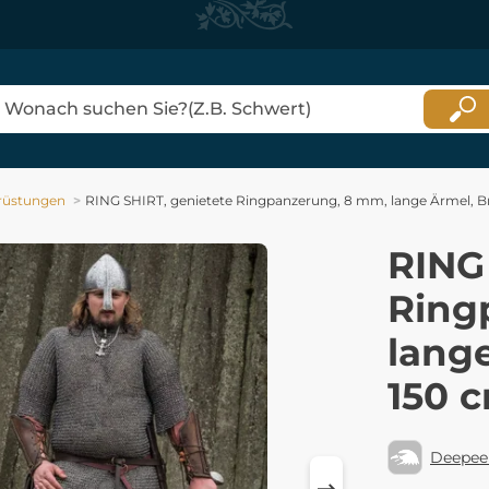
rüstungen
RING SHIRT, genietete Ringpanzerung, 8 mm, lange Ärmel, 
RING
Ring
lang
150 
Deepee