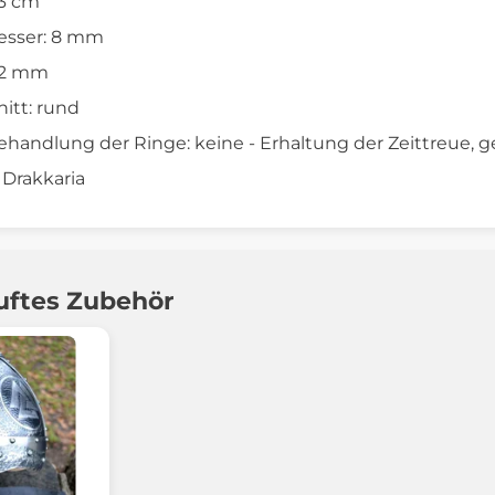
43 cm
sser: 8 mm
1,2 mm
itt: rund
handlung der Ringe: keine - Erhaltung der Zeittreue, g
: Drakkaria
uftes Zubehör