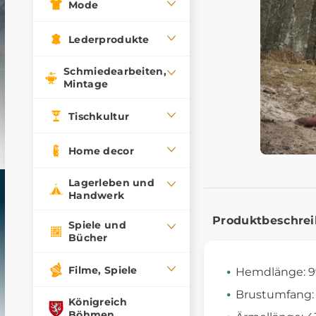
Mode
Lederprodukte
Schmiedearbeiten,
Mintage
Tischkultur
Home decor
Lagerleben und
Handwerk
Produktbeschre
Spiele und
Bücher
Filme, Spiele
Hemdlänge: 
Brustumfang:
Königreich
Böhmen