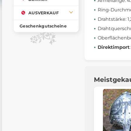
Ärmellänge: 
Ring-Durchme
AUSVERKAUF
Drahtstärke: 
Geschenkgutscheine
Drahtquerschn
Oberflächenbe
Direktimport
Meistgeka