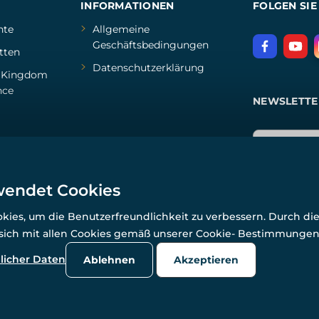
INFORMATIONEN
FOLGEN SIE
hte
Allgemeine
Geschäftsbedingungen
tten
Datenschutzerklärung
d
Kingdom
nce
NEWSLETTE
wendet Cookies
ies, um die Benutzerfreundlichkeit zu verbessern. Durch di
 sich mit allen Cookies gemäß unserer Cookie- Bestimmunge
© Alle Rechte vorbehalten. www.wulflund.de 2007-2026.
Powered by
Simplia.cz
, protected by reCAPTCHA.
licher Daten
Ablehnen
Akzeptieren