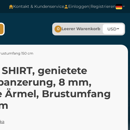
|
Kontakt & Kundenservice
Einloggen
Registrieren
0
Leerer Warenkorb
USD
Brustumfang 150 cm
 SHIRT, genietete
panzerung, 8 mm,
e Ärmel, Brustumfang
cm
ka