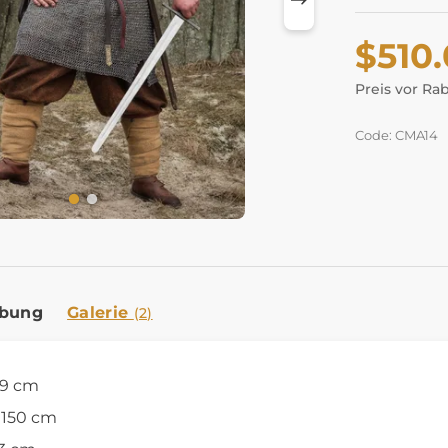
$510
Preis vor Ra
Code: CMA14
ibung
Galerie
(2)
99 cm
 150 cm