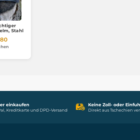
chtiger
lm, Stahl
.80
chen
her einkaufen
Keine Zoll- oder Einf
al, Kreditkarte und DPD-Versand
Direkt aus Tschechien ve