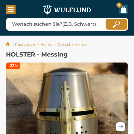
0
Rüstungen
Helme
Gotische Helme
HOLSTER - Messing
-23%