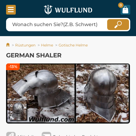
0
Rüstungen
Helme
Gotische Helme
GERMAN SHALER
-13%