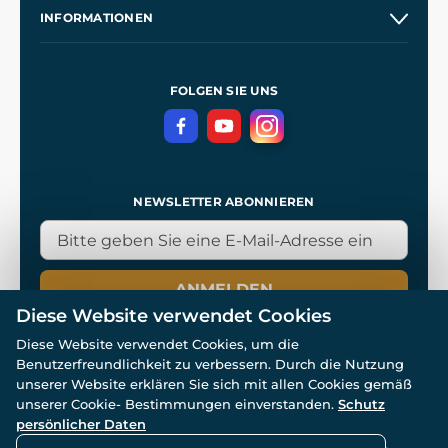
Unsere Geschichte
INFORMATIONEN
Kontakt
Unsere Werkstätten
Allgemeine Geschäftsbedingungen
Referenzen
und
Kingdom Come: Deliverance
Datenschutzerklärung
FOLGEN SIE UNS
NEWSLETTER ABONNIEREN
ANMELDEN
Diese Website verwendet Cookies
Diese Website verwendet Cookies, um die
Benutzerfreundlichkeit zu verbessern. Durch die Nutzung
unserer Website erklären Sie sich mit allen Cookies gemäß
unserer Cookie- Bestimmungen einverstanden.
Schutz
© Alle Rechte vorbehalten. www.wulflund.de 2007-2026.
persönlicher Daten
Powered by
Simplia.cz
, protected by reCAPTCHA.