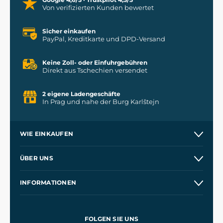
Von verifizierten Kunden bewertet
Sicher einkaufen
PayPal, Kreditkarte und DPD-Versand
Keine Zoll- oder Einfuhrgebühren
Direkt aus Tschechien versendet
2 eigene Ladengeschäfte
In Prag und nahe der Burg Karlštejn
WIE EINKAUFEN
Versand und Zahlung
ÜBER UNS
Großhandel
Unsere Geschichte
INFORMATIONEN
Kontakt
Unsere Werkstätten
Allgemeine Geschäftsbedingungen
Referenzen
und
Kingdom Come: Deliverance
Datenschutzerklärung
FOLGEN SIE UNS