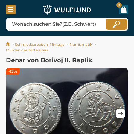
0
Schmiedearbeiten, Mintage
Numismatik
Münzen des Mittelalters
Denar von Borivoj II. Replik
-13%