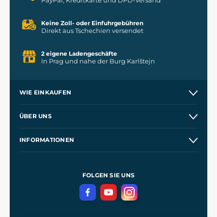
Keine Zoll- oder Einfuhrgebühren
Direkt aus Tschechien versendet
2 eigene Ladengeschäfte
In Prag und nahe der Burg Karlštejn
WIE EINKAUFEN
Versand und Zahlung
ÜBER UNS
Großhandel
Unsere Geschichte
INFORMATIONEN
Kontakt
Unsere Werkstätten
Allgemeine Geschäftsbedingungen
Referenzen
und
Kingdom Come: Deliverance
Datenschutzerklärung
FOLGEN SIE UNS