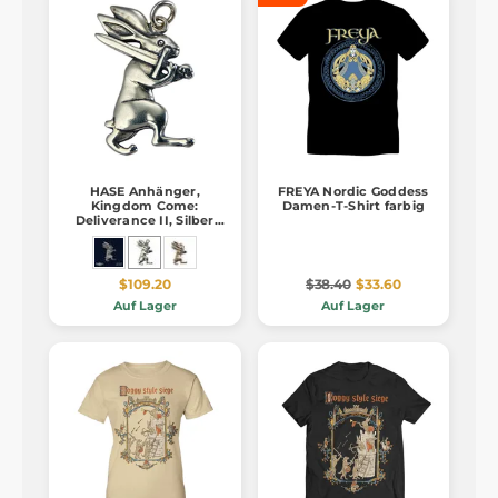
HASE Anhänger,
FREYA Nordic Goddess
Kingdom Come:
Damen-T-Shirt farbig
Deliverance II, Silber
925/1000
$109.20
$38.40
$33.60
Auf Lager
Auf Lager