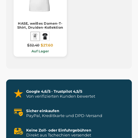
HASE, weißes Damen-T-
Shirt, Druiden-Kollektion
$32.40
$27.60
Auf Lager
Google 4,6/5 · Trustpilot 4,5/5
Von verifizierten Kunden bewertet
Sicher einkaufen
PayPal, Kreditkarte und DPD-Versand
Keine Zoll- oder Einfuhrgebühren
Direkt aus Tschechien versendet