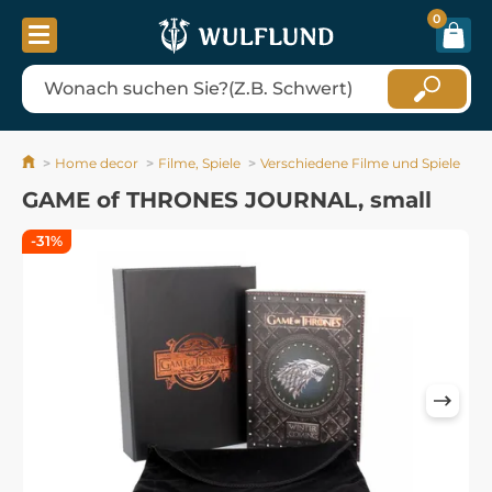
0
Home decor
Filme, Spiele
Verschiedene Filme und Spiele
GAME of THRONES JOURNAL, small
-31%