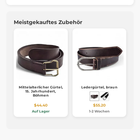
Meistgekauftes Zubehör
Mittelalterlicher Gürtel,
Ledergürtel, braun
15. Jahrhundert,
Böhmen
$44.40
$55.20
Auf Lager
1-2 Wochen