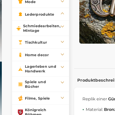
Mode
Lederprodukte
Schmiedearbeiten,
Mintage
Tischkultur
Home decor
Lagerleben und
Handwerk
Produktbeschre
Spiele und
Bücher
Filme, Spiele
Replik einer
Gür
Material:
Bron
Königreich
Böhmen