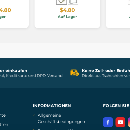
4.80
$4.80
ger
Auf Lager
her einkaufen
Keine Zoll- oder Einf
al, Kreditkarte und DPD-Versand
Direkt aus Tschechien ve
INFORMATIONEN
FOLGEN SIE
hte
Allgemeine
Geschäftsbedingungen
tten