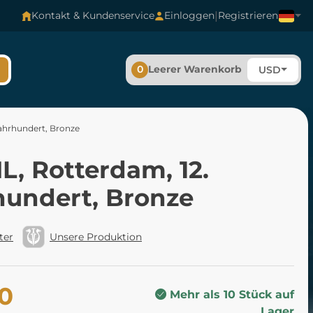
|
Kontakt & Kundenservice
Einloggen
Registrieren
0
Leerer Warenkorb
USD
ahrhundert, Bronze
L, Rotterdam, 12.
hundert, Bronze
ter
Unsere Produktion
80
Mehr als 10 Stück auf
Lager