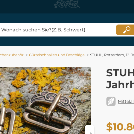
schenzubehör
Gürtelschnallen und Beschläge
STUHL, Rotterdam, 12. J
STUH
Jahr
Mittelal
$10.