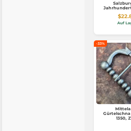
Salzburg
Jahrhundert
$22.
Auf La
-33%
Mittela
Gürtelschnal
1350, 