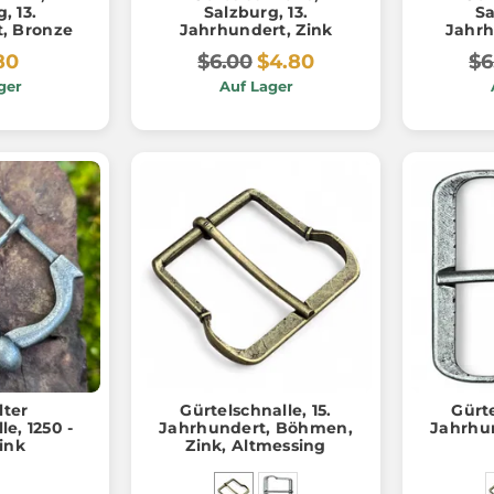
, 13.
Salzburg, 13.
Sa
, Bronze
Jahrhundert, Zink
Jahrh
A
80
$6.00
$4.80
$6
ger
Auf Lager
lter
Gürtelschnalle, 15.
Gürte
le, 1250 -
Jahrhundert, Böhmen,
Jahrhu
Zink
Zink, Altmessing