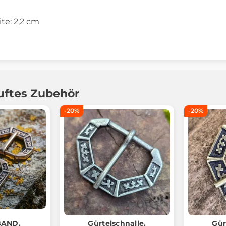
ite: 2,2 cm
uftes Zubehör
-20%
-20%
BAND,
Gürtelschnalle,
Gür