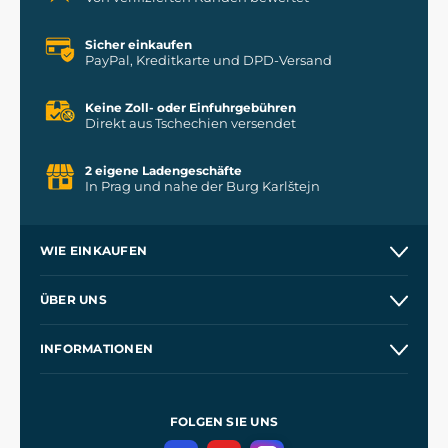
Sicher einkaufen
PayPal, Kreditkarte und DPD-Versand
Keine Zoll- oder Einfuhrgebühren
Direkt aus Tschechien versendet
2 eigene Ladengeschäfte
In Prag und nahe der Burg Karlštejn
WIE EINKAUFEN
Versand und Zahlung
ÜBER UNS
Großhandel
Unsere Geschichte
INFORMATIONEN
Kontakt
Unsere Werkstätten
Allgemeine Geschäftsbedingungen
Kingdom Come: Deliverance
Datenschutzerklärung
FOLGEN SIE UNS