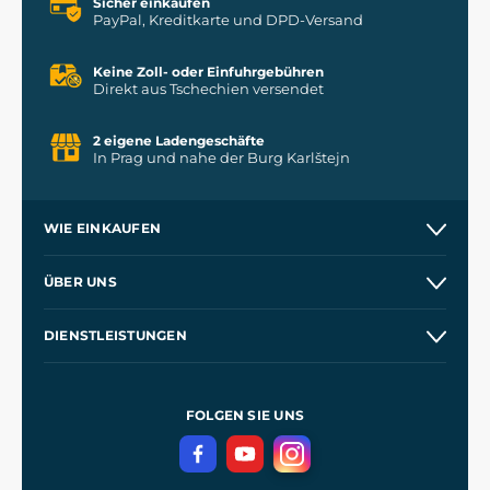
Sicher einkaufen
PayPal, Kreditkarte und DPD-Versand
Keine Zoll- oder Einfuhrgebühren
Direkt aus Tschechien versendet
2 eigene Ladengeschäfte
In Prag und nahe der Burg Karlštejn
WIE EINKAUFEN
Kontakt
ÜBER UNS
Etsy Shop
Unsere Geschichte
DIENSTLEISTUNGEN
Großhandel
Unsere Werkstätten
Versand und Zahlung
Referenzen
und
Kingdom Come: Deliverance
Geschäftsbedingungen
FOLGEN SIE UNS
Datenschutz