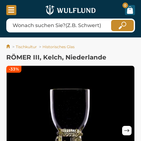
0
Tischkultur
Historisches Glas
RÖMER III, Kelch, Niederlande
-33%