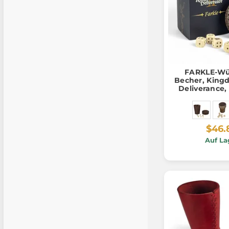
FARKLE-Wür
Becher, King
Deliverance, 
Mer
$46.
Auf La