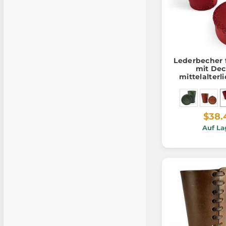
Lederbecher 
mit Dec
mittelalterl
$38.
Auf La