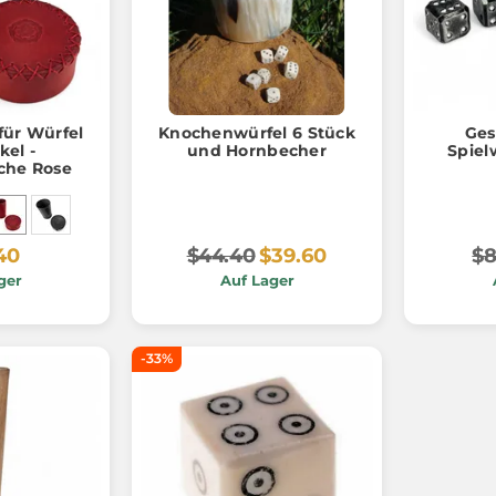
für Würfel
Knochenwürfel 6 Stück
Ges
kel -
und Hornbecher
Spiel
iche Rose
40
$44.40
$39.60
$8
ger
Auf Lager
-33%