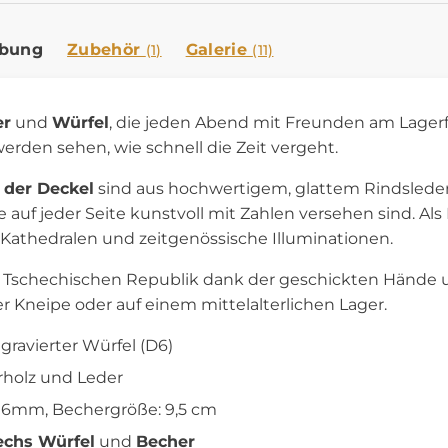
ibung
Zubehör
Galerie
(1)
(11)
er
und
Würfel
, die jeden Abend mit Freunden am Lage
werden sehen, wie schnell die Zeit vergeht.
 der Deckel
sind aus hochwertigem, glattem Rindsleder
ie auf jeder Seite kunstvoll mit Zahlen versehen sind. Als
 Kathedralen und zeitgenössische Illuminationen.
er Tschechischen Republik dank der geschickten Hände 
er Kneipe oder auf einem mittelalterlichen Lager.
 gravierter Würfel (D6)
urholz und Leder
16mm, Bechergröße: 9,5 cm
echs Würfel
und
Becher