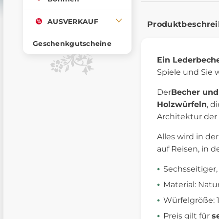
AUSVERKAUF
Produktbeschre
Geschenkgutscheine
Ein Lederbech
Spiele und Sie 
Der
Becher und
Holzwürfeln
, d
Architektur der
Alles wird in d
auf Reisen, in d
Sechsseitiger,
Material: Nat
Würfelgröße: 
Preis gilt für
s