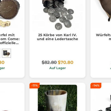
fel mit
25 Körbe von Karl IV.
Würfelt
dom Come:
und eine Ledertasche
m
offizielles
ch
80
$82.80
$70.80
ger
Auf Lager
-11%
-14%