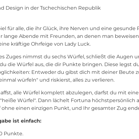
d Design in der Tschechischen Republik
piel für alle, die ihr Glück, ihre Nerven und eine gesund
r lange Abende mit Freunden, an denen man beweisen wi
ne kräftige Ohrfeige von Lady Luck.
s Zuges nimmst du sechs Würfel, schließt die Augen un
du die Würfel aus, die dir Punkte bringen. Diese legst du
glichkeiten: Entweder du gibst dich mit deiner Beute z
inmal würfeln" und riskierst, alles zu verlieren.
ffst, alle Würfel komplett abzulegen, darfst du mit ei
heiße Würfel". Dann lächelt Fortuna höchstpersönlich au
f ohne einen einzigen Punkt, und Ihr gesamter Zug endet
abe ist einfach:
00 Punkte.