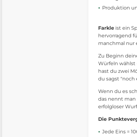
Produktion un
Farkle
ist ein S
hervorragend fü
manchmal nur ei
Zu Beginn deine
Würfeln wählst 
hast du zwei Mö
du sagst "noch e
Wenn du es scha
das nennt man "
erfolgloser Wur
Die Punkteverg
Jede Eins = 1